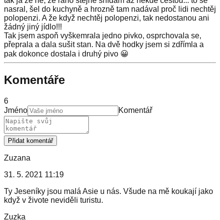
tak já že ne, že ráno stejně snídám až někde cestou... to se
nasral, šel do kuchyně a hrozně tam nadával proč lidi nechtěj
polopenzi. A že když nechtěj polopenzi, tak nedostanou ani
žádný jiný jídlo!!!
Tak jsem aspoň vyškemrala jedno pivko, osprchovala se,
přeprala a dala sušit stan. Na dvě hodky jsem si zdřímla a
pak dokonce dostala i druhý pivo 😀
Komentáře
6
Jméno
Komentář
Přidat komentář
Zuzana
31. 5. 2021 11:19
Ty Jeseníky jsou malá Asie u nás. Všude na mě koukají jako
když v živote neviděli turistu.
Zuzka