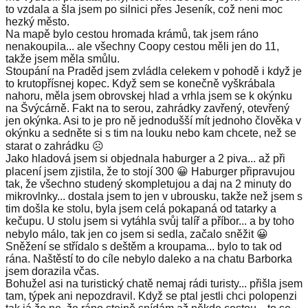
to vzdala a šla jsem po silnici přes Jeseník, což neni moc
hezký město.
Na mapě bylo cestou hromada krámů, tak jsem ráno
nenakoupila... ale všechny Coopy cestou měli jen do 11,
takže jsem měla smůlu.
Stoupání na Praděd jsem zvládla celekem v pohodě i když je
to krutopřísnej kopec. Když sem se konečně vyškrábala
nahoru, měla jsem obrovskej hlad a vrhla jsem se k okýnku
na Švýcárně. Fakt na to serou, zahrádky zavřený, otevřený
jen okýnka. Asi to je pro ně jednodušší mít jednoho člověka v
okýnku a sedněte si s tim na louku nebo kam chcete, než se
starat o zahrádku ☹️
Jako hladová jsem si objednala haburger a 2 piva... až při
placení jsem zjistila, že to stojí 300 😀 Haburger připravujou
tak, že všechno studený skompletujou a daj na 2 minuty do
mikrovlnky... dostala jsem to jen v ubrousku, takže než jsem s
tim došla ke stolu, byla jsem celá pokapaná od tatarky a
kečupu. U stolu jsem si vytáhla svůj talíř a příbor... a by toho
nebylo málo, tak jen co jsem si sedla, začalo sněžit 😀
Sněžení se střídalo s deštěm a kroupama... bylo to tak od
rána. Naštěstí to do cíle nebylo daleko a na chatu Barborka
jsem dorazila včas.
Bohužel asi na turistický chatě nemaj rádi turisty... přišla jsem
tam, týpek ani nepozdravil. Když se ptal jestli chci polopenzi