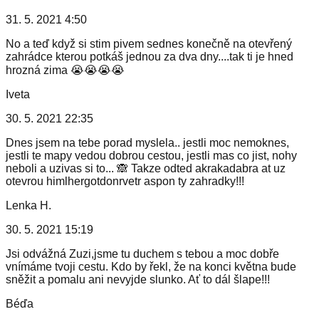
31. 5. 2021 4:50
No a teď když si stim pivem sednes konečně na otevřený
zahrádce kterou potkáš jednou za dva dny....tak ti je hned
hrozná zima 😭😭😭😭
Iveta
30. 5. 2021 22:35
Dnes jsem na tebe porad myslela.. jestli moc nemoknes,
jestli te mapy vedou dobrou cestou, jestli mas co jist, nohy
neboli a uzivas si to... 🙈 Takze odted akrakadabra at uz
otevrou himlhergotdonrvetr aspon ty zahradky!!!
Lenka H.
30. 5. 2021 15:19
Jsi odvážná Zuzi,jsme tu duchem s tebou a moc dobře
vnímáme tvoji cestu. Kdo by řekl, že na konci května bude
sněžit a pomalu ani nevyjde slunko. Ať to dál šlape!!!
Béďa