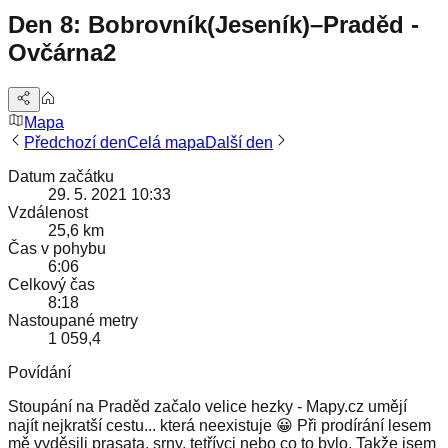
Den 8: Bobrovník(Jeseník)–Praděd -
Ovčárna2
Mapa
Předchozí den
Celá mapa
Další den
Datum začátku
29. 5. 2021 10:33
Vzdálenost
25,6 km
Čas v pohybu
6:06
Celkový čas
8:18
Nastoupané metry
1 059,4
Povídání
Stoupání na Praděd začalo velice hezky - Mapy.cz umějí
najít nejkratší cestu... která neexistuje 😀 Při prodírání lesem
mě vyděsili prasata, srny, tetřívci nebo co to bylo. Takže jsem