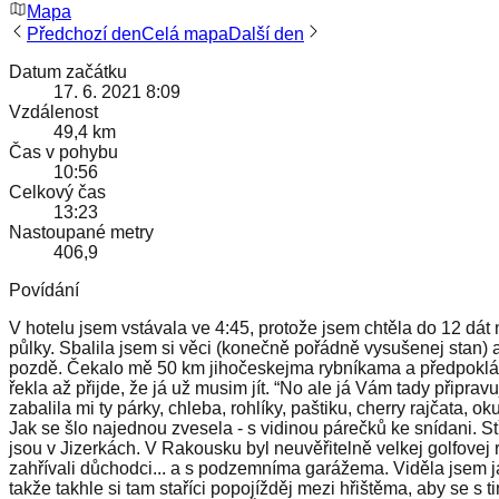
Mapa
Předchozí den
Celá mapa
Další den
Datum začátku
17. 6. 2021 8:09
Vzdálenost
49,4 km
Čas v pohybu
10:56
Celkový čas
13:23
Nastoupané metry
406,9
Povídání
V hotelu jsem vstávala ve 4:45, protože jsem chtěla do 12 dát
půlky. Sbalila jsem si věci (konečně pořádně vysušenej stan) a
pozdě. Čekalo mě 50 km jihočeskejma rybníkama a předpokláda
řekla až přijde, že já už musim jít. “No ale já Vám tady připrav
zabalila mi ty párky, chleba, rohlíky, paštiku, cherry rajčata, o
Jak se šlo najednou zvesela - s vidinou párečků ke snídani. 
jsou v Jizerkách. V Rakousku byl neuvěřitelně velkej golfovej r
zahřívali důchodci... a s podzemníma garážema. Viděla jsem ja
takže takhle si tam staříci popojížděj mezi hřištěma, aby se s 