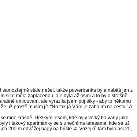
oud samozřejmě stále nešel, takže powerbanka byla nabitá jen z
em sice měla zaplacenou, ale byla až osmi a to bylo strašně
rašně omlouvám, ale vyrazila jsem pojistky - aby to někomu
, že už prostě musim jít. “No tak já Vám je zabalim na cestu.” A
lo se moc krásně. Hezkym lesem, kde byly velký balvany jako
tí byly i takový apartmánky se slunečníma terasama, kde se už
jch 200 m odvážej bagy na hřiště ☺️ Vozejků tam bylo asi 20,