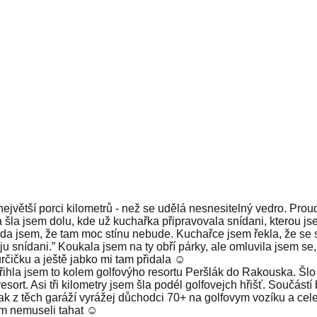
 největší porci kilometrů - než se udělá nesnesitelný vedro. Pr
 šla jsem dolu, kde už kuchařka připravovala snídani, kterou js
 jsem, že tam moc stínu nebude. Kuchařce jsem řekla, že se st
uju snídani.” Koukala jsem na ty obří párky, ale omluvila jsem se
kurčičku a ještě jabko mi tam přidala ☺️
Střihla jsem to kolem golfovýho resortu Peršlák do Rakouska. Š
esort. Asi tři kilometry jsem šla podél golfovejch hřišť. Součás
k z těch garáží vyrážej důchodci 70+ na golfovym vozíku a cele
tim nemuseli tahat ☺️