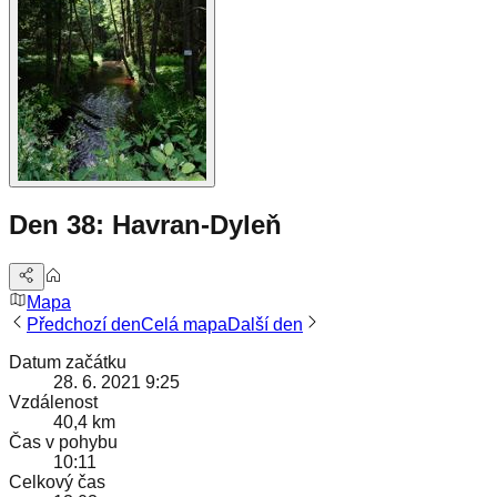
Den 38: Havran-Dyleň
Mapa
Předchozí den
Celá mapa
Další den
Datum začátku
28. 6. 2021 9:25
Vzdálenost
40,4 km
Čas v pohybu
10:11
Celkový čas