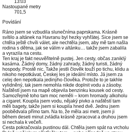
13:03
Nastoupané metry
701,5
Povídání
Ráno jsem se vzbudila slunečníma paprskama. Krásně
svítilo a altánek na Havranu byl hezky vyhřátej. Sice jsem se
chtěla ještě chvíli válet, ale nechtěla jsem, aby mě tam našla
rodina s dětma, jak se válim v altánku… takže jsem zabalila
a vyrazila na cestu.
Ten kraj je fakt neuvěřitelně pustej. Jen cesty, občas zaniklý
kasárna. Žádný domy, žádný zahrady, žádný turisti, žádný
hospody. Prostě nic. Takže jestli člověk touží po tichu, klidu a
nikoho nepotkávat, Českej les je ideální místo. Já jsem za
celej den nepotkala jedinýho člověka. Protože to je takhle
vylidněný, tak jsem nemohla nikde doplnit vodu a zásoby.
Naštěstí jsem na mapě objevila benzinku kousek od cesty.
Samozřejmě toho tam moc neměli – krom hromady alkoholu
a cigaret. Koupila jsem vodu, nějaký pivko a naštěstí tam
měli bagety, takže jsem si koupila hned dvě. Jednu jsem
poobědvala přímo tam. Na to, že měla asi metr, jsem ji
během deseti minut zvládla krásně zpracovat a druhou jsem
si nechala k večeři.
Cesta pokračovala pustinou dál. Chtěla jsem spát na vrcholu