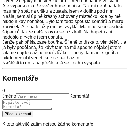
Dyleň v nějakym přístřešku tam… nebo případně ve stanu.
Ale vypadalo to, že večer bude bouřka. Tak mi nepřipadalo
rozumný spát na vršku a zůstala jsem v ďolíku pod nim.
Našla jsem si úplně krásný schovaný místečko, kde by mě
nikdo nikdy nenašel. Bylo tam teda spousta komárů a mikro
kurviček. Ale na to už jsem asi zvyklá. Mam po sobě asi tisíc
štípanců, takže další stovka se už ztratí. Na bagetu ani
nedošlo a rychle jsem usnula.
Jenže pak přišla zase bouřka. Šíleně to třískalo, vítr, déšť… a
já byly podělaná, že když tam na mě spadne nějakej strom,
tak mě najdou až pomocí vlčáků… nebyl tam ani signál a
nikdo nemohl vědět, kde se nacházim.
Naštěstí to do rána přešlo a já se trochu vyspala.
Komentáře
0
Jméno
Komentář
Přidat komentář
K této aktivitě zatím nejsou žádné komentáře.