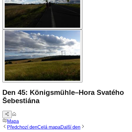
Den 45: Königsmühle–Hora Svatého
Šebestiána
Mapa
Předchozí den
Celá mapa
Další den