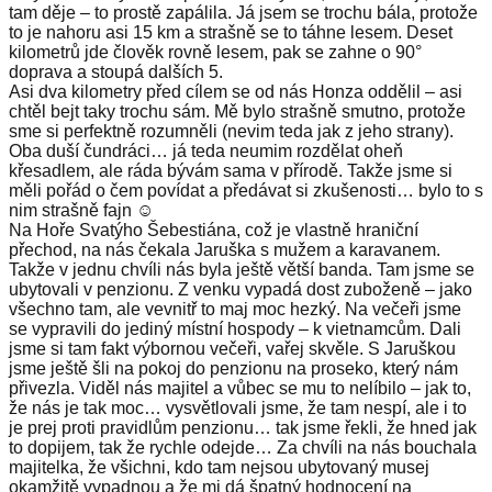
tam děje – to prostě zapálila. Já jsem se trochu bála, protože
to je nahoru asi 15 km a strašně se to táhne lesem. Deset
kilometrů jde člověk rovně lesem, pak se zahne o 90°
doprava a stoupá dalších 5.
Asi dva kilometry před cílem se od nás Honza oddělil – asi
chtěl bejt taky trochu sám. Mě bylo strašně smutno, protože
sme si perfektně rozumněli (nevim teda jak z jeho strany).
Oba duší čundráci… já teda neumim rozdělat oheň
křesadlem, ale ráda bývám sama v přírodě. Takže jsme si
měli pořád o čem povídat a předávat si zkušenosti… bylo to s
nim strašně fajn ☺️
Na Hoře Svatýho Šebestiána, což je vlastně hraniční
přechod, na nás čekala Jaruška s mužem a karavanem.
Takže v jednu chvíli nás byla ještě větší banda. Tam jsme se
ubytovali v penzionu. Z venku vypadá dost zuboženě – jako
všechno tam, ale vevnitř to maj moc hezký. Na večeři jsme
se vypravili do jediný místní hospody – k vietnamcům. Dali
jsme si tam fakt výbornou večeři, vařej skvěle. S Jaruškou
jsme ještě šli na pokoj do penzionu na proseko, který nám
přivezla. Viděl nás majitel a vůbec se mu to nelíbilo – jak to,
že nás je tak moc… vysvětlovali jsme, že tam nespí, ale i to
je prej proti pravidlům penzionu… tak jsme řekli, že hned jak
to dopijem, tak že rychle odejde… Za chvíli na nás bouchala
majitelka, že všichni, kdo tam nejsou ubytovaný musej
okamžitě vypadnou a že mi dá špatný hodnocení na