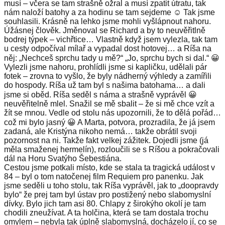
musí – včera se tam strašně ožral a musí zpatit útratu, tak
nám naloží batohy a za hodinu se tam sejdeme ☺️ Tak jsme
souhlasili. Krásně na lehko jsme mohli vyšlápnout nahoru.
Úžásnej člověk. Jměnoval se Richard a by to neuvěřitlně
bodrej týpek – vichřtice… Vlastně když jsem vylezla, tak tam
u cesty odpočíval mílař a vypadal dost hotovej… a Ríša na
něj: „Nechceš sprchu tady u mě?“ „Jo, sprchu bych si dal.“ 😀
Vylezli jsme nahoru, prohlídli jsme si kapličku, udělali pár
fotek – zrovna to vyšlo, že byly nádherný výhledy a zamířili
do hospody. Ríša už tam byl s našima batohama… a dali
jsme si oběd. Ríša seděl s náma a strašně vyprávěl 😀
neuvěřitelně mlel. Snažil se mě sbalit – že si mě chce vzít a
žít se mnou. Vedle od stolu nás upozornili, že to dělá pořád…
což mi bylo jasný 😀 A Marta, potvora, prozradila, že já jsem
zadaná, ale Kristýna nikoho nemá… takže obrátil svoji
pozornost na ni. Takže fakt velkej zážitek. Dojedli jsme (já
měla smaženej hermelín), rozloučili se s Ríšou a pokračovali
dál na Horu Svatýho Šebestiána.
Cestou jsme potkali místo, kde se stala ta tragická událost v
84 – byl o tom natočenej film Requiem pro panenku. Jak
jsme seděli u toho stolu, tak Ríša vyprávěl, jak to „doopravdy
bylo“ že prej tam byl ústav pro postižený nebo slabomyslní
dívky. Bylo jich tam asi 80. Chlapy z širokýho okolí je tam
chodili zneužívat. A ta holčina, která se tam dostala trochu
omylem – nebyla tak úplně slabomyslná, docházelo jí, co se