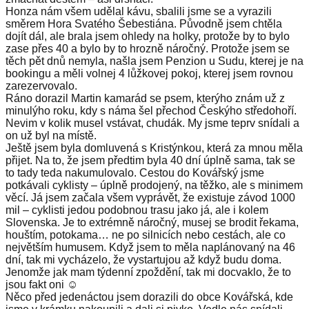
Honza nám všem udělal kávu, sbalili jsme se a vyrazili
směrem Hora Svatého Šebestiána. Původně jsem chtěla
dojít dál, ale brala jsem ohledy na holky, protože by to bylo
zase přes 40 a bylo by to hrozně náročný. Protože jsem se
těch pět dnů nemyla, našla jsem Penzion u Sudu, kterej je na
bookingu a měli volnej 4 lůžkovej pokoj, kterej jsem rovnou
zarezervovalo.
Ráno dorazil Martin kamarád se psem, kterýho znám už z
minulýho roku, kdy s náma šel přechod Českýho středohoří.
Nevim v kolik musel vstávat, chudák. My jsme teprv snídali a
on už byl na místě.
Ještě jsem byla domluvená s Kristýnkou, která za mnou měla
přijet. Na to, že jsem předtim byla 40 dní úplně sama, tak se
to tady teda nakumulovalo. Cestou do Kovářský jsme
potkávali cyklisty – úplně prodojený, na těžko, ale s minimem
věcí. Já jsem začala všem vyprávět, že existuje závod 1000
mil – cyklisti jedou podobnou trasu jako já, ale i kolem
Slovenska. Je to extrémně náročný, musej se brodit řekama,
houštím, potokama… ne po silnicích nebo cestách, ale co
největším humusem. Když jsem to měla naplánovaný na 46
dní, tak mi vycházelo, že vystartujou až když budu doma.
Jenomže jak mam týdenní zpoždění, tak mi docvaklo, že to
jsou fakt oni ☺️
Něco před jedenáctou jsem dorazili do obce Kovářská, kde