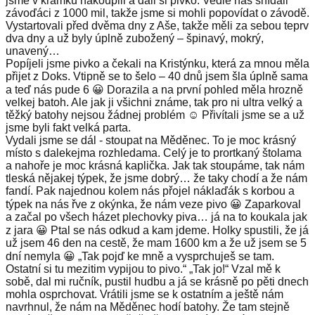
jsme v krámku nakoupili a dali si pivko. Vedle nás snídali
závoďáci z 1000 mil, takže jsme si mohli popovídat o závodě.
Vystartovali před dvěma dny z Aše, takže měli za sebou teprv
dva dny a už byly úplně zubožený – špinavý, mokrý,
unavený…
Popíjeli jsme pivko a čekali na Kristýnku, která za mnou měla
přijet z Doks. Vtipně se to šelo – 40 dnů jsem šla úplně sama
a teď nás pude 6 😀 Dorazila a na první pohled měla hrozně
velkej batoh. Ale jak ji všichni známe, tak pro ni ultra velký a
těžký batohy nejsou žádnej problém ☺️ Přivítali jsme se a už
jsme byli fakt velká parta.
Vydali jsme se dál - stoupat na Měděnec. To je moc krásný
místo s dalekejma rozhledama. Celý je to prortkaný štolama
a nahoře je moc krásná kaplička. Jak tak stoupáme, tak nám
tleská nějakej týpek, že jsme dobrý… že taky chodí a že nám
fandí. Pak najednou kolem nás přojel náklaďák s korbou a
týpek na nás řve z okýnka, že nám veze pivo 😀 Zaparkoval
a začal po všech házet plechovky piva… já na to koukala jak
z jara 😀 Ptal se nás odkud a kam jdeme. Holky spustili, že já
už jsem 46 den na cestě, že mam 1600 km a že už jsem se 5
dní nemyla 😀 „Tak pojď ke mně a vysprchuješ se tam.
Ostatní si tu mezitim vypijou to pivo.“ „Tak jo!“ Vzal mě k
sobě, dal mi ručník, pustil hudbu a já se krásně po pěti dnech
mohla osprchovat. Vrátili jsme se k ostatním a ještě nám
navrhnul, že nám na Měděnec hodí batohy. Že tam stejně