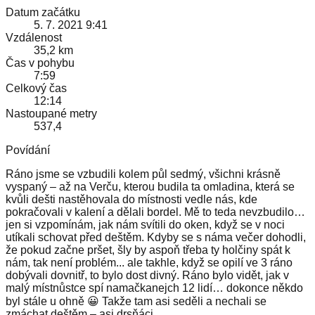
Datum začátku
5. 7. 2021 9:41
Vzdálenost
35,2 km
Čas v pohybu
7:59
Celkový čas
12:14
Nastoupané metry
537,4
Povídání
Ráno jsme se vzbudili kolem půl sedmý, všichni krásně
vyspaný – až na Verču, kterou budila ta omladina, která se
kvůli dešti nastěhovala do místnosti vedle nás, kde
pokračovali v kalení a dělali bordel. Mě to teda nevzbudilo…
jen si vzpomínám, jak nám svítili do oken, když se v noci
utíkali schovat před deštěm. Kdyby se s náma večer dohodli,
že pokud začne pršet, šly by aspoň třeba ty holčiny spát k
nám, tak není problém... ale takhle, když se opilí ve 3 ráno
dobývali dovnitř, to bylo dost divný. Ráno bylo vidět, jak v
malý místnůstce spí namačkanejch 12 lidí… dokonce někdo
byl stále u ohně 😀 Takže tam asi seděli a nechali se
zmáchat deštěm – asi drsňáci.