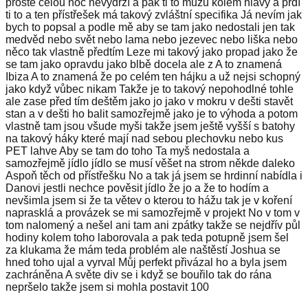
prostě celou noc nevydrží a pak ti to můžu kolem hlavy a prdí
ti to a ten přístřešek má takový zvláštní specifika Já nevím jak
bych to popsal a podle mě aby se tam jako nedostali jen tak
medvěd nebo svět nebo lama nebo jezevec nebo liška nebo
něco tak vlastně předtím Leze mi takový jako propad jako že
se tam jako opravdu jako blbě docela ale z A to znamená
Ibiza A to znamená že po celém ten hájku a už nejsi schopný
jako když vůbec nikam Takže je to takový nepohodlné tohle
ale zase před tím deštěm jako jo jako v mokru v dešti stavět
stan a v dešti ho balit samozřejmě jako je to výhoda a potom
vlastně tam jsou všude myši takže jsem ještě vyšší s batohy
na takový háky které mají nad sebou plechovku nebo kus
PET lahve Aby se tam do toho Ta myš nedostala a
samozřejmě jídlo jídlo se musí věšet na strom někde daleko
Aspoň těch od přístřešku No a tak já jsem se hrdinní nabídla i
Danovi jestli nechce pověsit jídlo že jo a že to hodím a
nevšimla jsem si že ta větev o kterou to hážu tak je v koření
naprasklá a provázek se mi samozřejmě v projekt No v tom v
tom nalomený a nešel ani tam ani zpátky takže se nejdřív půl
hodiny kolem toho laborovala a pak teda potupně jsem šel
za klukama že mám teda problém ale naštěstí Joshua se
hned toho ujal a vyrval Můj perfekt přivázal ho a byla jsem
zachráněna A světe div se i když se bouřilo tak do rána
nepršelo takže jsem si mohla postavit 100