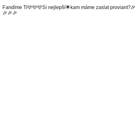
Fandíme Ti🩵🩵🩵Si nejlepší🌟kam máme zaslat proviant?🎉
🎉🎉🎉