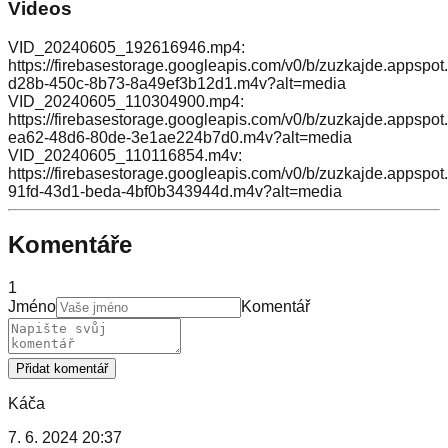
Videos
VID_20240605_192616946.mp4:
https://firebasestorage.googleapis.com/v0/b/zuzkajde.appsp
d28b-450c-8b73-8a49ef3b12d1.m4v?alt=media
VID_20240605_110304900.mp4:
https://firebasestorage.googleapis.com/v0/b/zuzkajde.appsp
ea62-48d6-80de-3e1ae224b7d0.m4v?alt=media
VID_20240605_110116854.m4v:
https://firebasestorage.googleapis.com/v0/b/zuzkajde.appsp
91fd-43d1-beda-4bf0b343944d.m4v?alt=media
Komentáře
1
Jméno
Komentář
Přidat komentář
Káča
7. 6. 2024 20:37