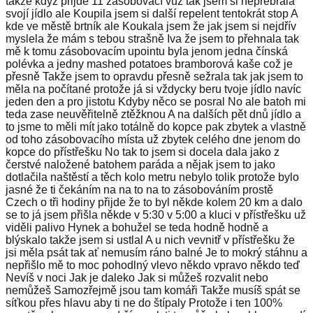
takže když přijde 11 zásobovací vůz tak jsem si nepřebrala
svojí jídlo ale Koupila jsem si další repelent tentokrát stop A
kde ve městě brtník ale Koukala jsem že jak jsem si nejdřív
myslela že mám s tebou strašně Iva že jsem to přehnala tak
mě k tomu zásobovacím upointu byla jenom jedna čínská
polévka a jedny mashed potatoes bramborová kaše což je
přesně Takže jsem to opravdu přesně sežrala tak jak jsem to
měla na počítané protože já si vždycky beru tvoje jídlo navíc
jeden den a pro jistotu Kdyby něco se posral No ale batoh mi
teda zase neuvěřitelně ztěžknou A na dalších pět dnů jídlo a
to jsme to měli mít jako totálně do kopce pak zbytek a vlastně
od toho zásobovacího místa už zbytek celého dne jenom do
kopce do přístřešku No tak to jsem si docela dala jako z
čerstvé naložené batohem paráda a nějak jsem to jako
dotlačila naštěstí a těch kolo metru nebylo tolik protože bylo
jasné že ti čekáním na na to na to zásobováním prostě
Czech o tři hodiny přijde že to byl někde kolem 20 km a dalo
se to já jsem přišla někde v 5:30 v 5:00 a kluci v přístřešku už
viděli palivo Hynek a bohužel se teda hodně hodně a
blýskalo takže jsem si ustlal A u nich vevnitř v přístřešku že
jsi měla psát tak ať nemusím ráno balné Je to mokrý stáhnu a
nepřišlo mě to moc pohodlný vlevo někdo vpravo někdo teď
Nevíš v noci Jak je daleko Jak si můžeš rozvalit nebo
nemůžeš Samozřejmě jsou tam komáři Takže musíš spát se
síťkou přes hlavu aby ti ne do štípaly Protože i ten 100%