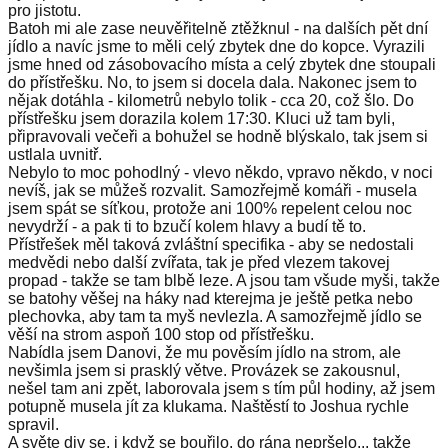
pro jistotu.
Batoh mi ale zase neuvěřitelně ztěžknul - na dalších pět dní
jídlo a navíc jsme to měli celý zbytek dne do kopce. Vyrazili
jsme hned od zásobovacího místa a celý zbytek dne stoupali
do přístřešku. No, to jsem si docela dala. Nakonec jsem to
nějak dotáhla - kilometrů nebylo tolik - cca 20, což šlo. Do
přístřešku jsem dorazila kolem 17:30. Kluci už tam byli,
připravovali večeři a bohužel se hodně blýskalo, tak jsem si
ustlala uvnitř.
Nebylo to moc pohodlný - vlevo někdo, vpravo někdo, v noci
nevíš, jak se můžeš rozvalit. Samozřejmě komáři - musela
jsem spát se síťkou, protože ani 100% repelent celou noc
nevydrží - a pak ti to bzučí kolem hlavy a budí tě to.
Přístřešek měl taková zvláštní specifika - aby se nedostali
medvědi nebo další zvířata, tak je před vlezem takovej
propad - takže se tam blbě leze. A jsou tam všude myši, takže
se batohy věšej na háky nad kterejma je ještě petka nebo
plechovka, aby tam ta myš nevlezla. A samozřejmě jídlo se
věší na strom aspoň 100 stop od přístřešku.
Nabídla jsem Danovi, že mu pověsím jídlo na strom, ale
nevšimla jsem si prasklý větve. Provázek se zakousnul,
nešel tam ani zpět, laborovala jsem s tím půl hodiny, až jsem
potupně musela jít za klukama. Naštěstí to Joshua rychle
spravil.
A světe div se, i když se bouřilo, do rána nepršelo... takže