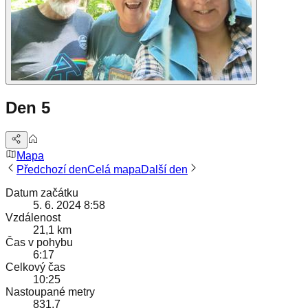
Den 5
Mapa
Předchozí den
Celá mapa
Další den
Datum začátku
5. 6. 2024 8:58
Vzdálenost
21,1 km
Čas v pohybu
6:17
Celkový čas
10:25
Nastoupané metry
831,7