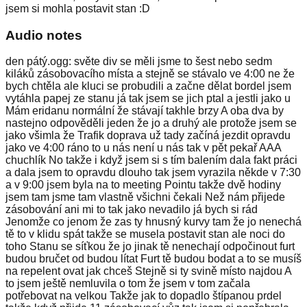
jsem si mohla postavit stan :D
Audio notes
den pátý.ogg: světe div se měli jsme to šest nebo sedm
kiláků zásobovacího místa a stejně se stávalo ve 4:00 ne že
bych chtěla ale kluci se probudili a začne dělat bordel jsem
vytáhla papej ze stanu já tak jsem se jich ptal a jestli jako u
Mám eridanu normální že stávají takhle brzy A oba dva by
nastejno odpověděli jeden že jo a druhý ale protože jsem se
jako všimla že Trafik doprava už tady začíná jezdit opravdu
jako ve 4:00 ráno to u nás není u nás tak v pět pekař AAA
chuchlík No takže i když jsem si s tím balením dala fakt práci
a dala jsem to opravdu dlouho tak jsem vyrazila někde v 7:30
a v 9:00 jsem byla na to meeting Pointu takže dvě hodiny
jsem tam jsme tam vlastně všichni čekali Než nám přijede
zásobování ani mi to tak jako nevadilo já bych si rád
Jenomže co jenom že zas ty hnusný kurvy tam že jo nenechá
tě to v klidu spát takže se musela postavit stan ale noci do
toho Stanu se síťkou že jo jinak tě nenechají odpočinout furt
budou bručet od budou lítat Furt tě budou bodat a to se musíš
na repelent ovat jak chceš Stejně si ty svině místo najdou A
to jsem ještě nemluvila o tom že jsem v tom začala
potřebovat na velkou Takže jak to dopadlo štípanou prdel