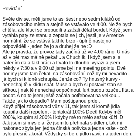
Povídání
Světe div se, měli jsme to asi šest nebo sedm kiláků od
zásobovacího místa a stejně se vstávalo ve 4:00. Ne že bych
chtěla, ale kluci se probudili a začali dělat bordel. Když jsem
vytáhla paty ze stanu a zeptala se jich, jestli je v Americe
normální, že se vstává takhle brzo - úplně nastejno
odpověděli - jeden že jo a druhej že ne :D
Ale je pravda, že provoz tady začíná už ve 4:00 ráno. U nás
až v pět maximálně pekař... a Chuchlík. I když jsem si s
balením dala fakt práci a trvalo to dlouho, vyrazila jsem
někdy v 7:30 a v 9:00 už jsme byli na meeting pointu. Dvě
hodiny jsme tam čekali na zásobování, což by mi nevadilo -
já bych si klidně schrupla. Jenže co? Ty hnusný kurvy -
nenechaj tě v klidu spát. Musela bych si postavit stan se
síťkou, jinak tě nenechaj odpočinout, furt budou bzučet, lítat a
bodat. A na to jsem ještě začala potřebovat na velkou...
Takže jak to dopadlo? Mam poštípanou prdel.
Když přijel zásobovací vůz v 11, tak jsem si kromě jídla
koupila další repelent - tentokrát 100% Deet! Kdyby měli
200%, koupím si 200% i kdyby mě to mělo sežrat kůži :D
Jak jsem si myslela, že jsem to přehnala s jídlem, tak mi
nakonec zbyla jen jedna čínská polívka a jedna kaše - což
bylo přesně akorát. Vždycky si beru jídlo navíc na jeden den,