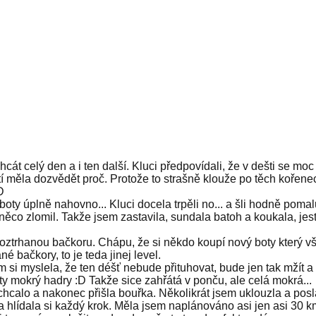
cát celý den a i ten další. Kluci předpovídali, že v dešti se moc
pětí měla dozvědět proč. Protože to strašně klouže po těch kořene
D
 boty úplně nahovno... Kluci docela trpěli no... a šli hodně poma
 něco zlomil. Takže jsem zastavila, sundala batoh a koukala, jes
 roztrhanou bačkoru. Chápu, že si někdo koupí nový boty který v
né bačkory, to je teda jinej level.
si myslela, že ten déšť nebude přituhovat, bude jen tak mžít a
ty mokrý hadry :D Takže sice zahřátá v ponču, ale celá mokrá...
ak chcalo a nakonec přišla bouřka. Několikrát jsem uklouzla a po
hlídala si každý krok. Měla jsem naplánováno asi jen asi 30 km