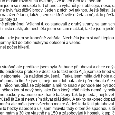
 to musím rozložit na dva dny - že to ten den fakt nedám.
im jsem se nemusela furt ohánět a vyhánět je z obličeje, nosu, u
 byly fakt těžký brody. Jeden z nich byl tak top. Ještě štěstí, že
u natažené lano, takže jsem se křečovitě držela a nějak to přešl
kalhoty :D
ě přeplněnej. Všichni ti, co startovali z druhý strany, se tam sc
ště místo našli, ale nechtěla jsem se tam mačkat, takže jsem ješ
u, kde jsem se konečně zahřála. Nechtěla jsem si vařit teplou v
íjemný lízt do toho mokrýho oblečení a všeho...
nej počet hikerů.
rašně ale predikce jsem byla že bude přituhovat a chce celý den 
u přístřešku protože v dešti se to fakt nedá A já jsem se hned 
nejpomaleji Já naštěstí zkušená i Terka jsem měla dvě hole a do
ně pomalu tím že jsem ji nejenom dohnala ale i předehnala Ale v 
 si něco neudělá se zápěstím a měl to snad v pohodě ale byl doce
 někdo koupí nový boty jako Dan který ještě nikdy neměl ty holk
é bačkory naprosto roztrhané bačkory Tak to je teda jinej leve
můžeš jít Že si nemusím dávat pláštěnku A tak to nakonec dopad
 ponču ale měla jsem všechno mokré A jdeš teda fakt přetahoval N
mi to hezky naprdel a už jsem mluvila tady o tom že spadnou s 
jen mám a 30 km vlastně na 150 a zásobování k hostelu k teplíč