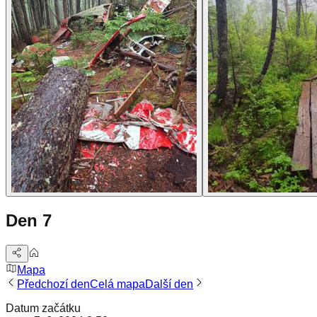
Den 7
Mapa
Předchozí den
Celá mapa
Další den
Datum začátku