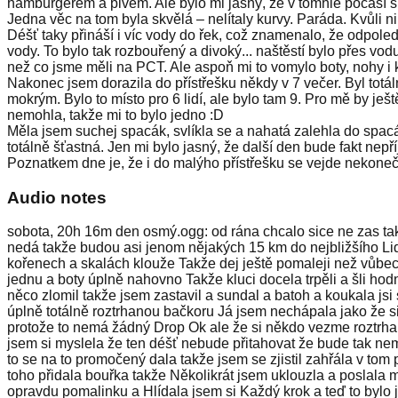
hamburgerem a pivem. Ale bylo mi jasný, že v tomhle počasí si
Jedna věc na tom byla skvělá – nelítaly kurvy. Paráda. Kvůli n
Déšť taky přináší i víc vody do řek, což znamenalo, že odpoledne
vody. To bylo tak rozbouřený a divoký... naštěstí bylo přes vod
než co jsme měli na PCT. Ale aspoň mi to vomylo boty, nohy i 
Nakonec jsem dorazila do přístřešku někdy v 7 večer. Byl totáln
mokrým. Bylo to místo pro 6 lidí, ale bylo tam 9. Pro mě by je
nemohla, takže mi to bylo jedno :D
Měla jsem suchej spacák, svlíkla se a nahatá zalehla do spacák
totálně šťastná. Jen mi bylo jasný, že další den bude fakt nepř
Poznatkem dne je, že i do malýho přístřešku se vejde nekoneč
Audio notes
sobota, 20h 16m den osmý.ogg: od rána chcalo sice ne zas tak st
nedá takže budou asi jenom nějakých 15 km do nejbližšího Lidl
kořenech a skalách klouže Takže dej ještě pomaleji než vůbec 
jednu a boty úplně nahovno Takže kluci docela trpěli a šli hod
něco zlomil takže jsem zastavil a sundal a batoh a koukala jsi
úplně totálně roztrhanou bačkoru Já jsem nechápala jako že si
protože to nemá žádný Drop Ok ale že si někdo vezme roztrhan
jsem si myslela že ten déšť nebude přitahovat že bude tak ne
to se na to promočený dala takže jsem se zjistil zahřála v tom
toho přidala bouřka takže Několikrát jsem uklouzla a poslala 
opravdu pomalinku a Hlídala jsem si Každý krok a teď to bylo 