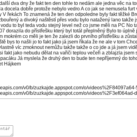
další dva dny že fakt ten den tohle to nedám ale jedna věc na t
 docela dobře protože nebylo vedro A co jak se nemusela furt v
y V řekách To znamená že ten den odpoledne byly fakt těžké Brod
 rozbouřený a divoký naštěstí přes vodu bylo natažený lano takže 
vodu to byl teda vodu stejný level než co jsme měli na PC No t
orazila do přístřešku který byl totál přeplněný Bylo to úplně jas
ím mokrém co měli je ten že zalezli do prvního přístřešku a zůsta
tě bys to našli jo to fakt jako já jsem říkala že ne ale v tom Ch
ž vlastně víc zmoknout nemůžu takže takže o co jde a já jsem v
si fakt jako nebudu dělat na vařiči teplou večeři a zblajzla jsem 
o spacáku Já myslela že druhý den to bude ten nepříjemný do t
čet Hájkem
gleapis.com/v0/b/zuzkajde.appspot.com/o/videos%2F84097a64
gleapis.com/v0/b/zuzkajde.appspot.com/o/videos%2F3ef064ad