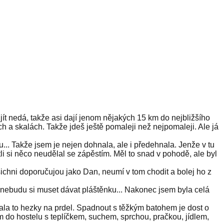
 jít nedá, takže asi dají jenom nějakých 15 km do nejbližšího
ch a skalách. Takže jdeš ještě pomaleji než nejpomaleji. Ale já
lu... Takže jsem je nejen dohnala, ale i předehnala. Jenže v tu
tli si něco neudělal se zápěstím. Měl to snad v pohodě, ale byl
šichni doporučujou jako Dan, neumí v tom chodit a bolej ho z
 nebudu si muset dávat pláštěnku... Nakonec jsem byla celá
slala to hezky na prdel. Spadnout s těžkým batohem je dost o
 do hostelu s teplíčkem, suchem, sprchou, pračkou, jídlem,