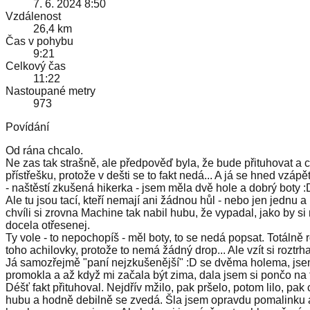
7. 6. 2024 8:50
Vzdálenost
26,4 km
Čas v pohybu
9:21
Celkový čas
11:22
Nastoupané metry
973
Povídání
Od rána chcalo.
Ne zas tak strašně, ale předpověď byla, že bude přituhovat a ch
přístřešku, protože v dešti se to fakt nedá... A já se hned vzá
- naštěstí zkušená hikerka - jsem měla dvě hole a dobrý boty :
Ale tu jsou tací, kteří nemají ani žádnou hůl - nebo jen jednu a
chvíli si zrovna Machine tak nabil hubu, že vypadal, jako by si
docela otřesenej.
Ty vole - to nepochopíš - měl boty, to se nedá popsat. Totálně
toho achilovky, protože to nemá žádný drop... Ale vzít si roztrha
Já samozřejmě "paní nejzkušenější" :D se dvěma holema, jsem 
promokla a až když mi začala být zima, dala jsem si pončo na 
Déšť fakt přituhoval. Nejdřív mžilo, pak pršelo, potom lilo, p
hubu a hodně debilně se zvedá. Šla jsem opravdu pomalinku a 