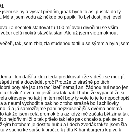
ší.
 jsem se byla vysrat předtím, jinak bych to asi pustila do tý
a. Měla jsem vodu až někde po pupík. To byl dost jinej level
hovali a nechtěli startovat tu 100 mílovou divočinu se vším
tě večer celá mokrá stavěla stan. Ale už jsem víc zmoknout
ečeři, tak jsem zblajzla studenou tortillu se sýrem a byla jsem
a i ten další a kluci teda predikoval i že v dešti se moc jít
vzápětí měla dozvědět proč Protože to strašně po těch
bré boty ale jsou to tací kteří nemají ani žádnou hůl nebo jen
tu chvíli Zrovna mi ještě asi tak nabil hubu že vypadal že si
la otřesený no tak jim ten měl boty ty vole to je to nepochopíš
a a neumí vychodit a pak ho z toho strašně bolí achilovky
l no já a já samozřejmě paní nejzkušenější s dvěma holemá
lo tak že jsem celá promoklé a až když mě začala být zima tak
o nejdřív mi žilo tak pršelo tak lelo pak chcalo a pak se do
těžkým batohem je dost tu hubu a lidech zvedák takže jsem šla
ku v suchu ke sprše k pračce k jídlu K hamburgeru k pivu k