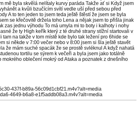
om mě byla skvělá nelítaly kurvy paráda Takže ať si Když jsem
yhánět a kvůli bzučícím svítí vedle uší před sebou před
y A to ten jeden to jsem teda ještě štěstí že jsem se byla
jsem se křečovitě držela toho Lena a nějak jsem to přišla jinak
ak zas jednu výhodu To má umyla mi to boty i kalhoty i nohy
né že ty High keřík který z té druhé strany stížní startovali v
li tam na takže v tom místě kde bylo tak ležení pro 6hide se
cem si někde v 7:00 večer nebo v 8:00 jsem si šla ještě stavět
iděla že mám suché spacák že se prostě svléknul A když nahatá
studenou tortilu se sýrem k večeři a byla jsem jako totálně
oho mokrého oblečení mokrý od Ataka a poznatek z dnešního
-5c30-437f-b89a-56c09d1cbf21.m4v?alt=media
-dda6-4649-b6a8-e1f5addb08a3.m4v?alt=media