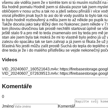
všemu ale viděla jsem že v tomhle tom si to musím rozložit na 
šla hodně pomalu Hodně jsem si dávala pozor tak jsem myslela
obličejem v nosu uchu a tak no a jdeš sebou přináší i více vod
visrat předtím jinak bych to asi do té vody pustila to bylo tak
to bylo hodně rozbouřený a měla jsem to až někde po pupík tu 
Takže docela jako taky těžký den no Nakonec jsem někde v 7:07 d
tom jílovou divočinou tak prostě nechtěli startovat úplně se vš
ještě stalo 9 a pro mě to teda znamenalo oni by teda pro mě ješ
stan ale jsem byla tak mokrá že mi to vlastně bylo jedno já u
zalezu do spacáku tak se tam zahraji a já jsem si říkala že už j
šťastná No jestli můžu zalít prostě Suchá do tepla do tepléh
dne teda je že i do malého přístřešku se vejde nekonečný po
Videos
VID_20240607_160521643.m4v: https://firebasestorage.goo
VID_20240607_072639513.m4v: https://firebasestorage.goo
Komentáře
0
Jméno
Komentář