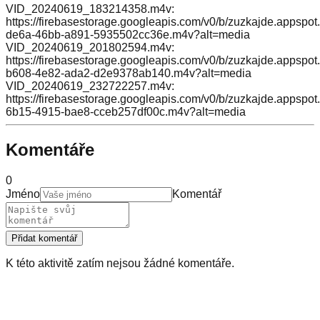
VID_20240619_183214358.m4v:
https://firebasestorage.googleapis.com/v0/b/zuzkajde.appsp
de6a-46bb-a891-5935502cc36e.m4v?alt=media
VID_20240619_201802594.m4v:
https://firebasestorage.googleapis.com/v0/b/zuzkajde.appsp
b608-4e82-ada2-d2e9378ab140.m4v?alt=media
VID_20240619_232722257.m4v:
https://firebasestorage.googleapis.com/v0/b/zuzkajde.appsp
6b15-4915-bae8-cceb257df00c.m4v?alt=media
Komentáře
0
Jméno
Komentář
Přidat komentář
K této aktivitě zatím nejsou žádné komentáře.