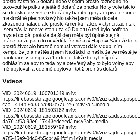
prostě zastane 5 dolarů nebo v sedm prostě rozhodně ne
takovouhle pálku a ještě 6 dolarů za pračku No ty vole tak to
se dneska bez večeře to žádný hamburgery ani pivo nebude
maximálně plechovkový No takže jsem měla docela
zkaženou náladu ale prostě Amerika Takže v čtyřicítkách tak
jsem trávila noc ve stanu za 40 Dolarů A teď bylo potřeba
myslet co dál protože další den měla být úplně stejná
prádelna že jsem to nevěděla že nějaký Hájkovi Sáru že to je
prostě život ale hrozně nemusí vstávat dále v debilním
kempu že jo a naštěstí jsem Nakládal to našla že ve městě je
bankhaus v kempu za 17 duelu Takže to byl můj cíl a
odhlásím se aby to teda byla otevřený aby to bylo volný aby
mě ubytovali a ode mě ubytovali totiž pro nás dolarů
Videos
VID_20240619_160701349.m4v:
https://firebasestorage.googleapis.com/v0/b/zuzkajde.appsp
caa1-414b-9a33-5a983c7a67e6.m4v?alt=media
VID_20240619_181503162.m4v:
https://firebasestorage.googleapis.com/v0/b/zuzkajde.appsp
4a76-4f63-93e6-17443edceed3.m4v?alt=media
VID_20240619_181559799.m4v:
https://firebasestorage.googleapis.com/v0/b/zuzkajde.appsp
a7f5-45e9-84c0-fb5cb4a94fcf.m4v?alt=media