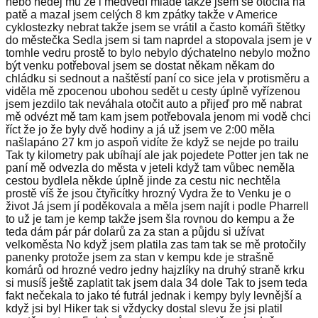
nebo nedej mu že i medvědí mládě takže jsem se otočila na
patě a mazal jsem celých 8 km zpátky takže v Americe
cyklostezky nebrat takže jsem se vrátil a často komáři štětky
do městečka Sedla jsem si tam naprdel a stopovala jsem je v
tomhle vedru prostě to bylo nebylo dýchatelno nebylo možno
být venku potřeboval jsem se dostat někam někam do
chládku si sednout a naštěstí paní co sice jela v protisměru a
viděla mě zpocenou ubohou sedět u cesty úplně vyřízenou
jsem jezdilo tak neváhala otočit auto a přijeď pro mě nabrat
mě odvézt mě tam kam jsem potřebovala jenom mi vodě chci
říct že jo že byly dvě hodiny a já už jsem ve 2:00 měla
našlapáno 27 km jo aspoň vidíte že když se nejde po trailu
Tak ty kilometry pak ubíhají ale jak pojedete Potter jen tak ne
paní mě odvezla do města v jeteli když tam vůbec neměla
cestou bydlela někde úplně jinde za cestu nic nechtěla
prostě víš že jsou čtyřicítky hrozný Vydra že to Venku je o
život Já jsem jí poděkovala a měla jsem najít i podle Pharrell
to už je tam je kemp takže jsem šla rovnou do kempu a že
teda dám pár pár dolarů za za stan a půjdu si užívat
velkoměsta No když jsem platila zas tam tak se mě protočily
panenky protože jsem za stan v kempu kde je strašně
komárů od hrozné vedro jedny hajzlíky na druhý straně krku
si musíš ještě zaplatit tak jsem dala 34 dole Tak to jsem teda
fakt nečekala to jako té futrál jednak i kempy byly levnější a
když jsi byl Hiker tak si vždycky dostal slevu že jsi platil