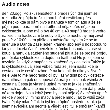
Audio notes
den 20.ogg: Po zkušenostech z předešlých dní jsem se
rozhodla že půjdu trošku jinou boční cestičkou přes
městečko kde si dám pivo a nanuka v tom chladu a že se
půjdu pudu paralerně na trailhead nějak přes nějakou
cyklostezku a ono mělo být 40 cm a 40 stupňů hrozné vedro
na kšeft na hackování to nebylo Bylo to nechutný můj život
prostě v 10:00 jsem přišla do městečka myslím že se to
jmenuje a Danda Zase jeden krámek spojený s hospodou to
tady mi docela časté benzínku krámku hospoda a zase si
koupila nanuk a studeného studené pití a že se prostě projdu
po nějaké cyklostezce a dojdu na trailhead No jo to jsem si
myslela že když v mapách cz značená cyklostezka Takže je
to cyklostezka Já jsem vůbec ráda že jsem našla kde je
cesta a po té cestě rozhodně na kole nikdo nikdy v životě
nejel Ale to mě neodradilo cíl byl jasný dojít po cyklostezce
na trailhead a pak dostopovat Akorát jsem si pak všimla že
cesta na Cesta je vlastně úplně mimo to jak je značená v
mapách cz ale ani to mě neodradilo šlapala jsem dál prostě
někam dojdu No a když jsem byla asi nějaký 8x města úplně
někde v prdely i mimo mapy a přede mnou jak to vidíš začal
řvát nějaký mládě Tak to byl teda úplně poslední kapka já
jsem nevěděla ani nechtěla vědět jestli tu je srnčí laní kančí