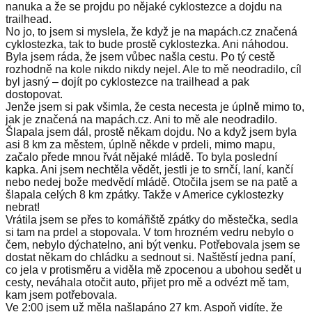
nanuka a že se projdu po nějaké cyklostezce a dojdu na
trailhead.
No jo, to jsem si myslela, že když je na mapách.cz značená
cyklostezka, tak to bude prostě cyklostezka. Ani náhodou.
Byla jsem ráda, že jsem vůbec našla cestu. Po tý cestě
rozhodně na kole nikdo nikdy nejel. Ale to mě neodradilo, cíl
byl jasný – dojít po cyklostezce na trailhead a pak
dostopovat.
Jenže jsem si pak všimla, že cesta necesta je úplně mimo to,
jak je značená na mapách.cz. Ani to mě ale neodradilo.
Šlapala jsem dál, prostě někam dojdu. No a když jsem byla
asi 8 km za městem, úplně někde v prdeli, mimo mapu,
začalo přede mnou řvát nějaké mládě. To byla poslední
kapka. Ani jsem nechtěla vědět, jestli je to srnčí, laní, kančí
nebo nedej bože medvědí mládě. Otočila jsem se na patě a
šlapala celých 8 km zpátky. Takže v Americe cyklostezky
nebrat!
Vrátila jsem se přes to komářiště zpátky do městečka, sedla
si tam na prdel a stopovala. V tom hrozném vedru nebylo o
čem, nebylo dýchatelno, ani být venku. Potřebovala jsem se
dostat někam do chládku a sednout si. Naštěstí jedna paní,
co jela v protisměru a viděla mě zpocenou a ubohou sedět u
cesty, neváhala otočit auto, přijet pro mě a odvézt mě tam,
kam jsem potřebovala.
Ve 2:00 jsem už měla našlapáno 27 km. Aspoň vidíte, že