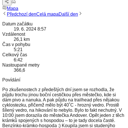
Mapa
Předchozí den
Celá mapa
Další den
Datum začátku
19. 6. 2024 8:57
Vzdálenost
26,1 km
Čas v pohybu
5:21
Celkový čas
6:42
Nastoupané metry
366,6
Povídání
Po zkušenostech z předešlých dní jsem se rozhodla, že
půjdu trochu jinou boční cestičkou přes městečko, kde si
dám pivo a nanuka. A pak půjdu na trailhead přes nějakou
cyklostezku, přičemž mělo být 40˚C - hrozný vedro. Prostě
šílený vedro, na hikování to nebylo. Bylo to fakt nechutný. V
10:00 jsem dorazila do městečka Andover. Opět jeden z těch
krámků spojených s hospodou – to je tady docela časté.
Benzínko-krámko-hospoda :) Koupila jsem si studenýho