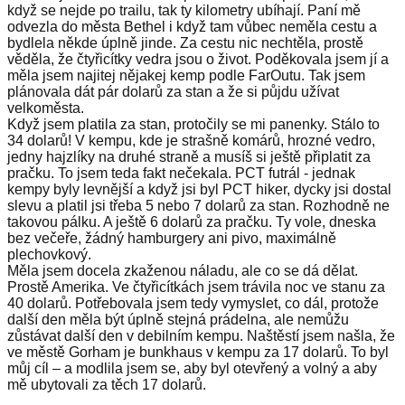
když se nejde po trailu, tak ty kilometry ubíhají. Paní mě
odvezla do města Bethel i když tam vůbec neměla cestu a
bydlela někde úplně jinde. Za cestu nic nechtěla, prostě
věděla, že čtyřicítky vedra jsou o život. Poděkovala jsem jí a
měla jsem najitej nějakej kemp podle FarOutu. Tak jsem
plánovala dát pár dolarů za stan a že si půjdu užívat
velkoměsta.
Když jsem platila za stan, protočily se mi panenky. Stálo to
34 dolarů! V kempu, kde je strašně komárů, hrozné vedro,
jedny hajzlíky na druhé straně a musíš si ještě připlatit za
pračku. To jsem teda fakt nečekala. PCT futrál - jednak
kempy byly levnější a když jsi byl PCT hiker, dycky jsi dostal
slevu a platil jsi třeba 5 nebo 7 dolarů za stan. Rozhodně ne
takovou pálku. A ještě 6 dolarů za pračku. Ty vole, dneska
bez večeře, žádný hamburgery ani pivo, maximálně
plechovkový.
Měla jsem docela zkaženou náladu, ale co se dá dělat.
Prostě Amerika. Ve čtyřicítkách jsem trávila noc ve stanu za
40 dolarů. Potřebovala jsem tedy vymyslet, co dál, protože
další den měla být úplně stejná prádelna, ale nemůžu
zůstávat další den v debilním kempu. Naštěstí jsem našla, že
ve městě Gorham je bunkhaus v kempu za 17 dolarů. To byl
můj cíl – a modlila jsem se, aby byl otevřený a volný a aby
mě ubytovali za těch 17 dolarů.