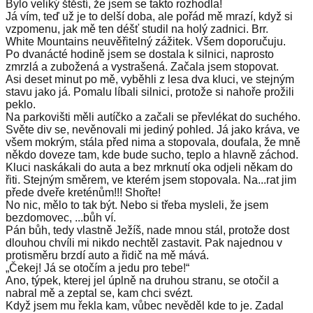
Bylo veliký štěstí, že jsem se takto rozhodla!
Já vím, teď už je to delší doba, ale pořád mě mrazí, když si
vzpomenu, jak mě ten déšť studil na holý zadnici. Brr.
White Mountains neuvěřitelný zážitek. Všem doporučuju.
Po dvanácté hodině jsem se dostala k silnici, naprosto
zmrzlá a zubožená a vystrašená. Začala jsem stopovat.
Asi deset minut po mě, vyběhli z lesa dva kluci, ve stejným
stavu jako já. Pomalu líbali silnici, protože si nahoře prožili
peklo.
Na parkovišti měli autíčko a začali se převlékat do suchého.
Světe div se, nevěnovali mi jediný pohled. Já jako kráva, ve
všem mokrým, stála před nima a stopovala, doufala, že mně
někdo doveze tam, kde bude sucho, teplo a hlavně záchod.
Kluci naskákali do auta a bez mrknutí oka odjeli někam do
řiti. Stejným směrem, ve kterém jsem stopovala. Na...rat jim
přede dveře kreténům!!! Shořte!
No nic, mělo to tak být. Nebo si třeba mysleli, že jsem
bezdomovec, ...bůh ví.
Pán bůh, tedy vlastně Ježíš, nade mnou stál, protože dost
dlouhou chvíli mi nikdo nechtěl zastavit. Pak najednou v
protisměru brzdí auto a řidič na mě mává.
„Čekej! Já se otočím a jedu pro tebe!“
Ano, týpek, kterej jel úplně na druhou stranu, se otočil a
nabral mě a zeptal se, kam chci svézt.
Když jsem mu řekla kam, vůbec nevěděl kde to je. Zadal