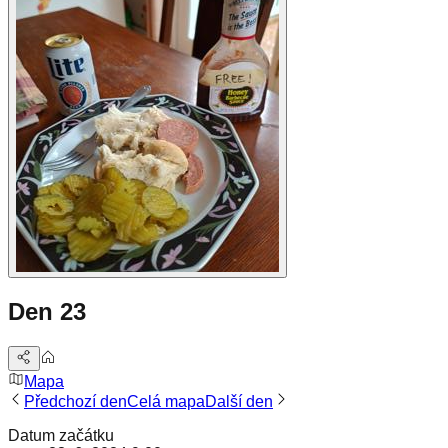
Den 23
Mapa
Předchozí den
Celá mapa
Další den
Datum začátku