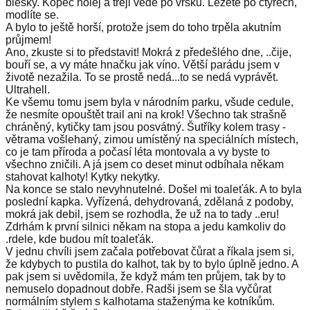
blesky. Kopec holej a trejl vede po vršku. Lezete po čtyřech,
modlíte se.
A bylo to ještě horší, protože jsem do toho trpěla akutním
průjmem!
Ano, zkuste si to představit! Mokrá z předešlého dne, ..čije,
bouří se, a vy máte hnačku jak víno. Větší parádu jsem v
životě nezažila. To se prostě nedá...to se nedá vyprávět.
Ultrahell.
Ke všemu tomu jsem byla v národním parku, všude cedule,
že nesmíte opouštět trail ani na krok! Všechno tak strašně
chráněný, kytičky tam jsou posvátný. Šutříky kolem trasy -
větrama vošlehaný, zimou umístěný na speciálních místech,
co je tam příroda a počasí léta montovala a vy byste to
všechno zničili. A já jsem co deset minut odbíhala někam
stahovat kalhoty! Kytky nekytky.
Na konce se stalo nevyhnutelné. Došel mi toaleťák. A to byla
poslední kapka. Vyřízená, dehydrovaná, zdělaná z podoby,
mokrá jak debil, jsem se rozhodla, že už na to tady ..eru!
Zdrhám k první silnici někam na stopa a jedu kamkoliv do
.rdele, kde budou mít toaleťák.
V jednu chvíli jsem začala potřebovat čůrat a říkala jsem si,
že kdybych to pustila do kalhot, tak by to bylo úplně jedno. A
pak jsem si uvědomila, že když mám ten průjem, tak by to
nemuselo dopadnout dobře. Radši jsem se šla vyčůrat
normálním stylem s kalhotama staženýma ke kotníkům.