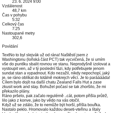
23. 6. 2024 9:00
Vzdálenost
48,7 km
Čas v pohybu
5:32
Celkový čas
7:25
Nastoupané metry
302,6
Povídání
TextNo to byl slejvák už od rána! Naštěstí jsem z
Washingtonu (loňská část PCT) tak vycvičená, že si umím
vše do puntíku sbalit rovnou ve stanu. Neprodyšně izolovat a
vystoupit ven, až v tý poslední fázi, kdy potřebujete jenom
sundat stan a vypadnout. Kdo nezažil, nikdy nepochopí, jaký
je, se ráno oblíkat do totálně mokrejch věcí. Je to parááááda!
Cílem bylo dojít na další chatu Zealand Falls Hut a zase
zkusit work and stay. Bohužel počasí se tak zhoršilo, že mi
překazilo plány.
Ráno pršelo, pak začalo regulérně ..cát, potom přišla průtrž,
lilo jako z konve, jako by vědo na vás otočil.
Když už se zdálo, že to nemůže být horší, přišla bouřka.
Nastalo peklo. Hromovalo každou deseti-vteřinu a lítaly