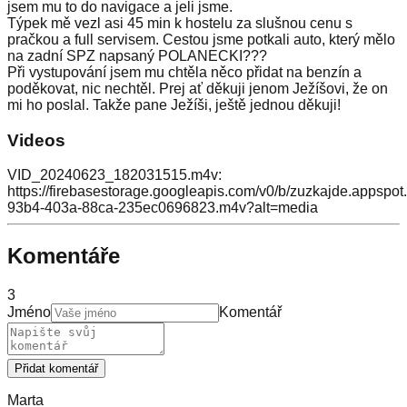
jsem mu to do navigace a jeli jsme.
Týpek mě vezl asi 45 min k hostelu za slušnou cenu s
pračkou a full servisem. Cestou jsme potkali auto, který mělo
na zadní SPZ napsaný POLANECKI???
Při vystupování jsem mu chtěla něco přidat na benzín a
poděkovat, nic nechtěl. Prej ať děkuji jenom Ježíšovi, že on
mi ho poslal. Takže pane Ježíši, ještě jednou děkuji!
Videos
VID_20240623_182031515.m4v:
https://firebasestorage.googleapis.com/v0/b/zuzkajde.appsp
93b4-403a-88ca-235ec0696823.m4v?alt=media
Komentáře
3
Jméno
Komentář
Přidat komentář
Marta