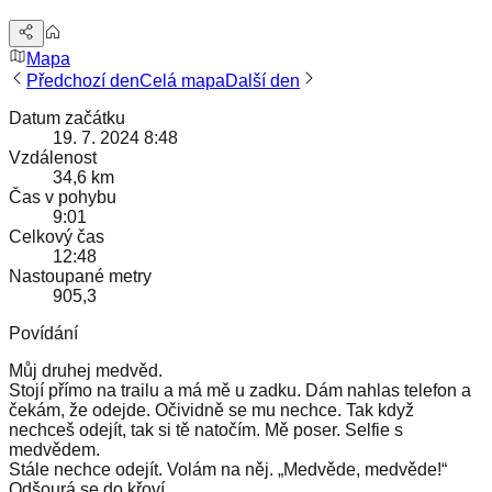
Mapa
Předchozí den
Celá mapa
Další den
Datum začátku
19. 7. 2024 8:48
Vzdálenost
34,6 km
Čas v pohybu
9:01
Celkový čas
12:48
Nastoupané metry
905,3
Povídání
Můj druhej medvěd.
Stojí přímo na trailu a má mě u zadku. Dám nahlas telefon a
čekám, že odejde. Očividně se mu nechce. Tak když
nechceš odejít, tak si tě natočím. Mě poser. Selfie s
medvědem.
Stále nechce odejít. Volám na něj. „Medvěde, medvěde!“
Odšourá se do křoví.