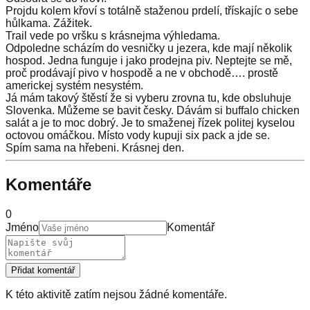
Projdu kolem křoví s totálně staženou prdelí, třískajíc o sebe
hůlkama. Zážitek.
Trail vede po vršku s krásnejma výhledama.
Odpoledne scházím do vesničky u jezera, kde mají několik
hospod. Jedna funguje i jako prodejna piv. Neptejte se mě,
proč prodávají pivo v hospodě a ne v obchodě…. prostě
americkej systém nesystém.
Já mám takový štěstí že si vyberu zrovna tu, kde obsluhuje
Slovenka. Můžeme se bavit česky. Dávám si buffalo chicken
salát a je to moc dobrý. Je to smaženej řízek politej kyselou
octovou omáčkou. Místo vody kupuji six pack a jde se.
Spím sama na hřebeni. Krásnej den.
Komentáře
0
Jméno
Komentář
Přidat komentář
K této aktivitě zatím nejsou žádné komentáře.