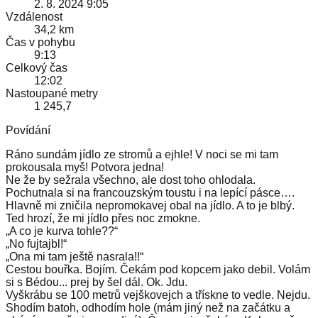
2. 8. 2024 9:05
Vzdálenost
34,2 km
Čas v pohybu
9:13
Celkový čas
12:02
Nastoupané metry
1 245,7
Povídání
Ráno sundám jídlo ze stromů a ejhle! V noci se mi tam
prokousala myš! Potvora jedna!
Ne že by sežrala všechno, ale dost toho ohlodala.
Pochutnala si na francouzským toustu i na lepící pásce….
Hlavně mi zničila nepromokavej obal na jídlo. A to je blbý.
Ted hrozí, že mi jídlo přes noc zmokne.
„A co je kurva tohle??“
„No fujtajbl!“
„Ona mi tam ještě nasrala!!“
Cestou bouřka. Bojím. Čekám pod kopcem jako debil. Volám
si s Bédou... prej by šel dál. Ok. Jdu.
Vyškrábu se 100 metrů vejškovejch a třískne to vedle. Nejdu.
Shodím batoh, odhodím hole (mám jiný než na začátku a