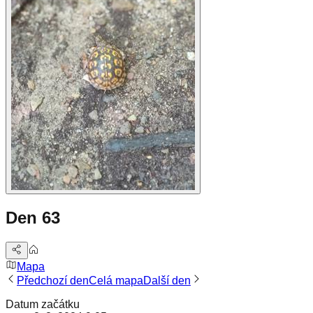
Den 63
Mapa
Předchozí den
Celá mapa
Další den
Datum začátku