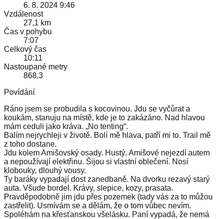
6. 8. 2024 9:46
Vzdálenost
27,1 km
Čas v pohybu
7:07
Celkový čas
10:11
Nastoupané metry
868,3
Povídání
Ráno jsem se probudila s kocovinou. Jdu se vyčůrat a
koukám, stanuju na místě, kde je to zakázáno. Nad hlavou
mám ceduli jako kráva. „No tenting“.
Balím nejrychleji v životě. Bolí mě hlava, patří mi to. Trail mě
z toho dostane.
Jdu kolem Amišovský osady. Hustý. Amišové nejezdí autem
a nepoužívají elektřinu. Šijou si vlastní oblečení. Nosí
klobouky, dlouhý vousy.
Ty baráky vypadají dost zanedbaně. Na dvorku rezavý starý
auta. Všude bordel. Krávy, slepice, kozy, prasata.
Pravděpodobně jim jdu přes pozemek (tady vás za to můžou
zastřelit). Usmívám se a dělám, že o tom vůbec nevím.
Spoléhám na křesťanskou všelásku. Paní vypadá, že nemá