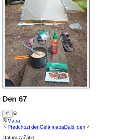
Den 67
Mapa
Předchozí den
Celá mapa
Další den
Datum začátku