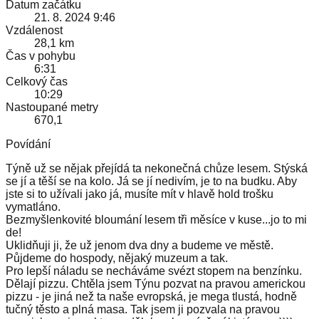
Datum začátku
21. 8. 2024 9:46
Vzdálenost
28,1 km
Čas v pohybu
6:31
Celkový čas
10:29
Nastoupané metry
670,1
Povídání
Týně už se nějak přejídá ta nekonečná chůze lesem. Stýská
se jí a těší se na kolo. Já se jí nedivím, je to na budku. Aby
jste si to užívali jako já, musíte mít v hlavě hold trošku
vymatláno.
Bezmyšlenkovité bloumání lesem tři měsíce v kuse...jo to mi
de!
Uklidňuji ji, že už jenom dva dny a budeme ve městě.
Půjdeme do hospody, nějaký muzeum a tak.
Pro lepší náladu se necháváme svézt stopem na benzínku.
Dělají pizzu. Chtěla jsem Týnu pozvat na pravou americkou
pizzu - je jiná než ta naše evropská, je mega tlustá, hodně
tučný těsto a plná masa. Tak jsem ji pozvala na pravou