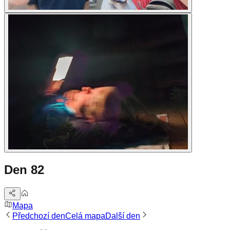
Den 82
Mapa
Předchozí den
Celá mapa
Další den