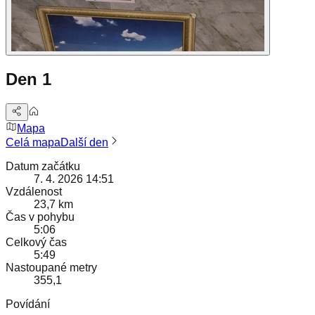
Den 1
Mapa
Celá mapa
Další den
Datum začátku
7. 4. 2026 14:51
Vzdálenost
23,7 km
Čas v pohybu
5:06
Celkový čas
5:49
Nastoupané metry
355,1
Povídání