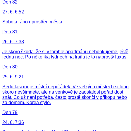
Den 82
27. 6. 6:52
Sobota ráno uprostřed města.
Den 81
26. 6. 7:38
Je skoro škoda, že si v tomhle apartmánu nebookujeme ještě
jednu noc. Po několika týdnech na trailu je to naprostý luxus.
Den 80
25. 6. 9:21
Bedu fascinuje místní nepořádek. Ve velkých městech si toho
skoro nevšimnete, ale na venkově je zaostalost pořád dost
znát. Co už není potřeba, často prostě skončí v příkopu nebo
za domem. Korea style.
Den 79
24. 6. 7:36