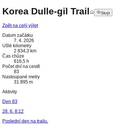
Korea Dulle-gil Trail
Skrýt
Zpět na celý výlet
Datum začátku
7. 4. 2026
Ušlé kilometry
2 834,3 km
Čas chůze
616,5 h
Počet dní na cestě
83
Nastoupané metry
31 895 m
Aktivity
Den 83
28. 6. 8:12
Poslední den na trailu.