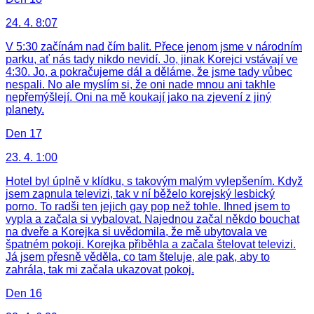
24. 4. 8:07
V 5:30 začínám nad čím balit. Přece jenom jsme v národním
parku, ať nás tady nikdo nevidí. Jo, jinak Korejci vstávají ve
4:30. Jo, a pokračujeme dál a děláme, že jsme tady vůbec
nespali. No ale myslím si, že oni nade mnou ani takhle
nepřemýšlejí. Oni na mě koukají jako na zjevení z jiný
planety.
Den 17
23. 4. 1:00
Hotel byl úplně v klídku, s takovým malým vylepšením. Když
jsem zapnula televizi, tak v ní běželo korejský lesbický
porno. To radši ten jejich gay pop než tohle. Ihned jsem to
vypla a začala si vybalovat. Najednou začal někdo bouchat
na dveře a Korejka si uvědomila, že mě ubytovala ve
špatném pokoji. Korejka přiběhla a začala štelovat televizi.
Já jsem přesně věděla, co tam šteluje, ale pak, aby to
zahrála, tak mi začala ukazovat pokoj.
Den 16