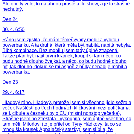
Ale oni, ty vole, to natáhnou prostě a flu show, a je to strašně
nechutný.
Den 24
30. 4. 6:50
Ráno jsem zjistila, že mám téměř vybitý mobil a vybitou
powerbanku. A ta druhá, která měla být nabitá, nabitá nebyla.
Blbá kombinace. Bez mobilu jsem tady úplně ztracená.
Takže plán byl: najít první krámek, koupit si tam něco, co
budu hodně dlouho žvejkat, a něco, co budu hodně dlouho
pít, tak dlouho, dokud se mi aspoň z půlky nenabije mobil a
powerbanka.
Den 23
29. 4. 6:17
Hladový ráno. Hladový, protože jsem si všechno jídlo sežrala
večer. Naštěstí po třech hodinách kličkování mezi políčkama
zelí, cibule a česneku bylo CU (místní nonstop večerka).
Strašně jsem ho ztrestala - vykoupila jsem úplně všechno, co
tam měli. Miloňovi (to je přítel od Týny Hádkový, ta co se
mnou šla kousek Appalačský stezky) jsem slíbila, že