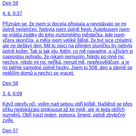
Den 59
4. 6. 9:37
Přiznám se, že jsem si docela přispala a nevstávalo se mi
úplně nejlehčeji. Nebyla jsem úplně fresh. Autobusem jsem
se vrátila zpátky do toho roztomilého městečka, kde jsem
včera skončila, a měla jsem veliké štěstí, že byl sice chladný,
ale ne deštivý den. Mít tu opici na přímém sluníčku by nebylo
úplně košer. Tak si tak jdu, fotím, co mě napadne, a užívám si
naprostou pohodu, že nikam nemusím. Nikdo po mně nic
nechce, nikdo mi nic neříká, nenutí mě, nepřesvědčuje, a je
mi takhle samotné úplně hezky. Jsem tu 508. den a stejně se
netěším domů a nechci se vracet.
Den 58
3. 6. 6:09
Když otevřu oči, vidím nad sebou obří klíště. Naštěstí se přes
síťku nedokázalo prokousat až ke mně, ale je teda obřích
rozměrů. Obří hajzl jeden, potvora, šmejd, úplně zbytečný
zvíře.
Den 57