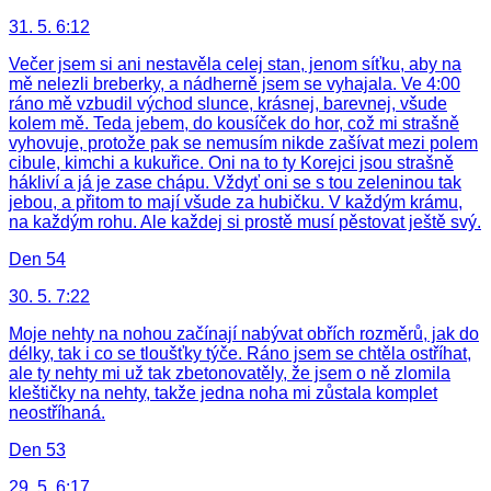
31. 5. 6:12
Večer jsem si ani nestavěla celej stan, jenom síťku, aby na
mě nelezli breberky, a nádherně jsem se vyhajala. Ve 4:00
ráno mě vzbudil východ slunce, krásnej, barevnej, všude
kolem mě. Teda jebem, do kousíček do hor, což mi strašně
vyhovuje, protože pak se nemusím nikde zašívat mezi polem
cibule, kimchi a kukuřice. Oni na to ty Korejci jsou strašně
hákliví a já je zase chápu. Vždyť oni se s tou zeleninou tak
jebou, a přitom to mají všude za hubičku. V každým krámu,
na každým rohu. Ale každej si prostě musí pěstovat ještě svý.
Den 54
30. 5. 7:22
Moje nehty na nohou začínají nabývat obřích rozměrů, jak do
délky, tak i co se tloušťky týče. Ráno jsem se chtěla ostříhat,
ale ty nehty mi už tak zbetonovatěly, že jsem o ně zlomila
kleštičky na nehty, takže jedna noha mi zůstala komplet
neostříhaná.
Den 53
29. 5. 6:17