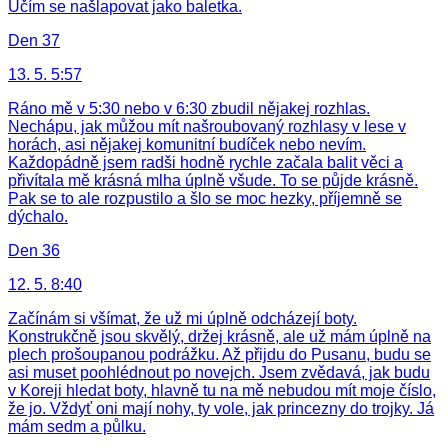
Učím se našlapovat jako baletka.
Den 37
13. 5. 5:57
Ráno mě v 5:30 nebo v 6:30 zbudil nějakej rozhlas.
Nechápu, jak můžou mít našroubovaný rozhlasy v lese v
horách, asi nějakej komunitní budíček nebo nevím.
Každopádně jsem radši hodně rychle začala balit věci a
přivítala mě krásná mlha úplně všude. To se půjde krásně.
Pak se to ale rozpustilo a šlo se moc hezky, příjemně se
dýchalo.
Den 36
12. 5. 8:40
Začínám si všímat, že už mi úplně odcházejí boty.
Konstrukčně jsou skvělý, držej krásně, ale už mám úplně na
plech prošoupanou podrážku. Až přijdu do Pusanu, budu se
asi muset poohlédnout po novejch. Jsem zvědavá, jak budu
v Koreji hledat boty, hlavně tu na mě nebudou mít moje číslo,
že jo. Vždyť oni mají nohy, ty vole, jak princezny do trojky. Já
mám sedm a půlku.