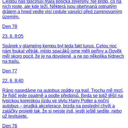
Cestou nás fascinují malá políčka zeleniny. Ne proto, co na
nich roste, ale kde leží. Některá jsou obehnaná ostnatým
drátem a hned vedle visí cedule varující před zaminovaným
územím.
Den 78
23. 6. 8:05
Spánek v glamping kempu byl teda fakt luxus. Celou noc
nám foukal větrák, místo spacáků jsme měli peřiny a člověk
měl skoro pocit, že je na dovolené, a ne po několika týdnech
na trailu.
Den 77
22. 6. 8:40
Ráno nasedáme na autobus zpátky na trail. Trochu mě mrzí,
že řidič jede opatrně a podle předpisů. Beda se totiž těšil na
typickou korejskou jízdu ve stylu Harry Potter a noční
autobus – prudká akcelerace, brzda na poslední chvíli a
zatáčky projeté tak, že si nejste jistí, jestli ještě sedíte, nebo
už levitujete.
Den 76