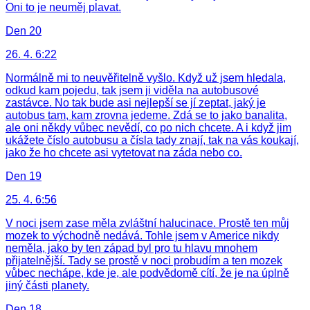
Oni to je neuměj plavat.
Den 20
26. 4. 6:22
Normálně mi to neuvěřitelně vyšlo. Když už jsem hledala,
odkud kam pojedu, tak jsem ji viděla na autobusové
zastávce. No tak bude asi nejlepší se jí zeptat, jaký je
autobus tam, kam zrovna jedeme. Zdá se to jako banalita,
ale oni někdy vůbec nevědí, co po nich chcete. A i když jim
ukážete číslo autobusu a čísla tady znají, tak na vás koukají,
jako že ho chcete asi vytetovat na záda nebo co.
Den 19
25. 4. 6:56
V noci jsem zase měla zvláštní halucinace. Prostě ten můj
mozek to východně nedává. Tohle jsem v Americe nikdy
neměla, jako by ten západ byl pro tu hlavu mnohem
přijatelnější. Tady se prostě v noci probudím a ten mozek
vůbec nechápe, kde je, ale podvědomě cítí, že je na úplně
jiný části planety.
Den 18