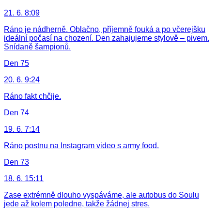
21. 6. 8:09
Ráno je nádherně. Oblačno, příjemně fouká a po včerejšku
ideální počasí na chození. Den zahajujeme stylově – pivem.
Snídaně šampionů.
Den 75
20. 6. 9:24
Ráno fakt chčije.
Den 74
19. 6. 7:14
Ráno postnu na Instagram video s army food.
Den 73
18. 6. 15:11
Zase extrémně dlouho vyspáváme, ale autobus do Soulu
jede až kolem poledne, takže žádnej stres.