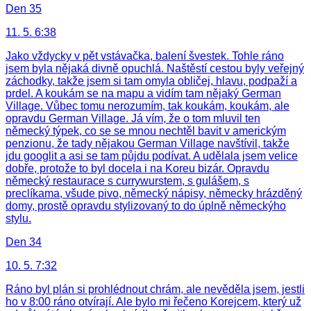
Den 35
11. 5. 6:38
Jako vždycky v pět vstávačka, balení švestek. Tohle ráno
jsem byla nějaká divně opuchlá. Naštěstí cestou byly veřejný
záchodky, takže jsem si tam omyla obličej, hlavu, podpaží a
prdel. A koukám se na mapu a vidím tam nějaký German
Village. Vůbec tomu nerozumím, tak koukám, koukám, ale
opravdu German Village. Já vím, že o tom mluvil ten
německý týpek, co se se mnou nechtěl bavit v americkým
penzionu, že tady nějakou German Village navštívil, takže
jdu googlit a asi se tam půjdu podívat. A udělala jsem velice
dobře, protože to byl docela i na Koreu bizár. Opravdu
německý restaurace s currywurstem, s gulášem, s
preclíkama, všude pivo, německý nápisy, německy hrázděný
domy, prostě opravdu stylizovaný to do úplně německýho
stylu.
Den 34
10. 5. 7:32
Ráno byl plán si prohlédnout chrám, ale nevěděla jsem, jestli
ho v 8:00 ráno otvírají. Ale bylo mi řečeno Korejcem, který už