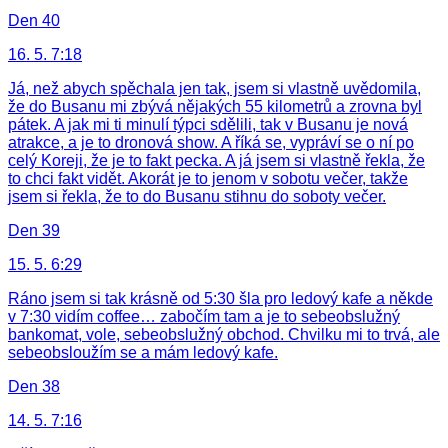
Den 40
16. 5. 7:18
Já, než abych spěchala jen tak, jsem si vlastně uvědomila,
že do Busanu mi zbývá nějakých 55 kilometrů a zrovna byl
pátek. A jak mi ti minulí týpci sdělili, tak v Busanu je nová
atrakce, a je to dronová show. A říká se, vypráví se o ní po
celý Koreji, že je to fakt pecka. A já jsem si vlastně řekla, že
to chci fakt vidět. Akorát je to jenom v sobotu večer, takže
jsem si řekla, že to do Busanu stihnu do soboty večer.
Den 39
15. 5. 6:29
Ráno jsem si tak krásně od 5:30 šla pro ledový kafe a někde
v 7:30 vidím coffee… zabočím tam a je to sebeobslužný
bankomat, vole, sebeobslužný obchod. Chvilku mi to trvá, ale
sebeobsloužím se a mám ledový kafe.
Den 38
14. 5. 7:16