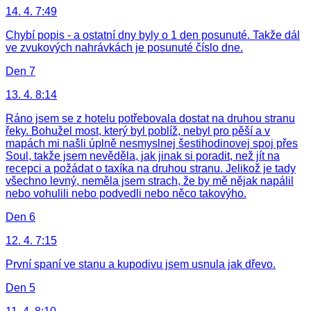
14. 4. 7:49
Chybí popis - a ostatní dny byly o 1 den posunuté. Takže dál
ve zvukových nahrávkách je posunuté číslo dne.
Den 7
13. 4. 8:14
Ráno jsem se z hotelu potřebovala dostat na druhou stranu
řeky. Bohužel most, který byl poblíž, nebyl pro pěší a v
mapách mi našli úplně nesmyslnej šestihodinovej spoj přes
Soul, takže jsem nevěděla, jak jinak si poradit, než jít na
recepci a požádat o taxíka na druhou stranu. Jelikož je tady
všechno levný, neměla jsem strach, že by mě nějak napálil
nebo vohulili nebo podvedli nebo něco takovýho.
Den 6
12. 4. 7:15
První spaní ve stanu a kupodivu jsem usnula jak dřevo.
Den 5