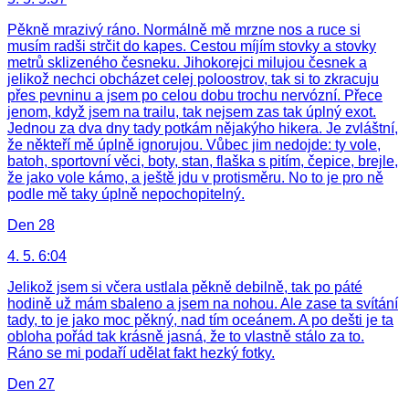
Pěkně mrazivý ráno. Normálně mě mrzne nos a ruce si
musím radši strčit do kapes. Cestou míjím stovky a stovky
metrů sklizeného česneku. Jihokorejci milujou česnek a
jelikož nechci obcházet celej poloostrov, tak si to zkracuju
přes pevninu a jsem po celou dobu trochu nervózní. Přece
jenom, když jsem na trailu, tak nejsem zas tak úplný exot.
Jednou za dva dny tady potkám nějakýho hikera. Je zvláštní,
že někteří mě úplně ignorujou. Vůbec jim nedojde: ty vole,
batoh, sportovní věci, boty, stan, flaška s pitím, čepice, brejle,
že jako vole kámo, a ještě jdu v protisměru. No to je pro ně
podle mě taky úplně nepochopitelný.
Den 28
4. 5. 6:04
Jelikož jsem si včera ustlala pěkně debilně, tak po páté
hodině už mám sbaleno a jsem na nohou. Ale zase ta svítání
tady, to je jako moc pěkný, nad tím oceánem. A po dešti je ta
obloha pořád tak krásně jasná, že to vlastně stálo za to.
Ráno se mi podaří udělat fakt hezký fotky.
Den 27