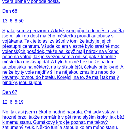
včera úplně v pohodě došla.
Den 68
13. 6. 8:50
Spala jsem v penzionu. A když jsem přijela do města, viděla
jsem, jak i do dost malého městečka proudí autobusy s
vojákama. Tak je to asi zvláštní v tom, že tady je jejich
přestupní centrum. Všude kolem vlastně bylo strašně moc
vojenských posádek, takže asi když mají nárok na víkend
nebo na volno, tak je svezou sem a oni se pak z tohohle
městečka dostávají dál. A bylo hrozně hezký, že na tom
autobusáku na některý, na ty šťastnější, čekaly přítelkyně. A
ne že by ty vole nejdřív šli na nějakou zmrzlinu nebo do
kavárny, rovnou do hotelu. Korejci, na to, že mají tak malý
pindíky, jsou kujoni.
Den 67
12. 6. 5:19
No, tak asi jsem někoho hodně nasrala. Oni tady vstávají
hrozně brzo, takže normálně v pět ráno slyším kroky, jak běží
k mému stanu. Gumákový krok je poznat, má takový
zatlumený zvuk. Někdo funí a stepuje kolem mého stanu,