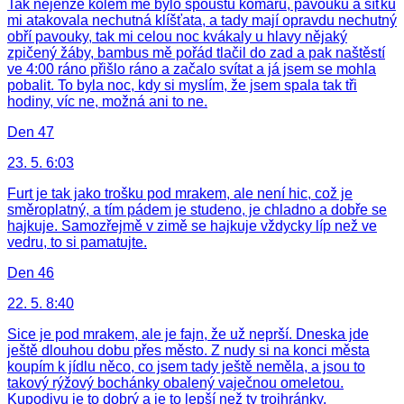
Tak nejenže kolem mě bylo spoustu komárů, pavouků a síťku
mi atakovala nechutná klíšťata, a tady mají opravdu nechutný
obří pavouky, tak mi celou noc kvákaly u hlavy nějaký
zpičený žáby, bambus mě pořád tlačil do zad a pak naštěstí
ve 4:00 ráno přišlo ráno a začalo svítat a já jsem se mohla
pobalit. To byla noc, kdy si myslím, že jsem spala tak tři
hodiny, víc ne, možná ani to ne.
Den 47
23. 5. 6:03
Furt je tak jako trošku pod mrakem, ale není hic, což je
směroplatný, a tím pádem je studeno, je chladno a dobře se
hajkuje. Samozřejmě v zimě se hajkuje vždycky líp než ve
vedru, to si pamatujte.
Den 46
22. 5. 8:40
Sice je pod mrakem, ale je fajn, že už neprší. Dneska jde
ještě dlouhou dobu přes město. Z nudy si na konci města
koupím k jídlu něco, co jsem tady ještě neměla, a jsou to
takový rýžový bochánky obalený vaječnou omeletou.
Kupodivu je to dobrý a je to lepší než ty trojhránky.