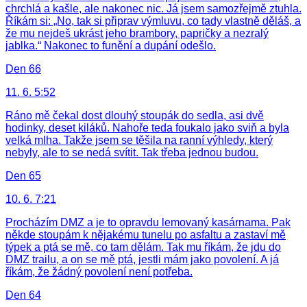
chrchlá a kašle, ale nakonec nic. Já jsem samozřejmě ztuhla.
Říkám si: „No, tak si připrav výmluvu, co tady vlastně děláš, a
že mu nejdeš ukrást jeho brambory, papričky a nezralý
jablka.“ Nakonec to funění a dupání odešlo.
Den 66
11. 6. 5:52
Ráno mě čekal dost dlouhý stoupák do sedla, asi dvě
hodinky, deset kiláků. Nahoře teda foukalo jako sviň a byla
velká mlha. Takže jsem se těšila na ranní výhledy, který
nebyly, ale to se nedá svítit. Tak třeba jednou budou.
Den 65
10. 6. 7:21
Procházím DMZ a je to opravdu lemovaný kasárnama. Pak
někde stoupám k nějakému tunelu po asfaltu a zastaví mě
týpek a ptá se mě, co tam dělám. Tak mu říkám, že jdu do
DMZ trailu, a on se mě ptá, jestli mám jako povolení. A já
říkám, že žádný povolení není potřeba.
Den 64