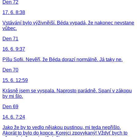
Den 72
17. 6. 8:38
Vstávání bylo výživnější. Béda vypadá, že nakonec nevstane
vůbec.
Den 71
16. 6. 9:37
Píšu Sofii. Nevěří, že Béda dorazí normálně. Já taky ne.
Den 70
15. 6. 12:59
Krásně jsem se vyspala. Naprosto parádně. Spaní v zákopu
by mi šlo.
Den 69
14. 6. 7:24
Jako že by to vedlo nějakou pustinou, mi teda nepřišlo.
Akorát to bylo do kopce. Korejci zpovykaný! Vždyť bych to