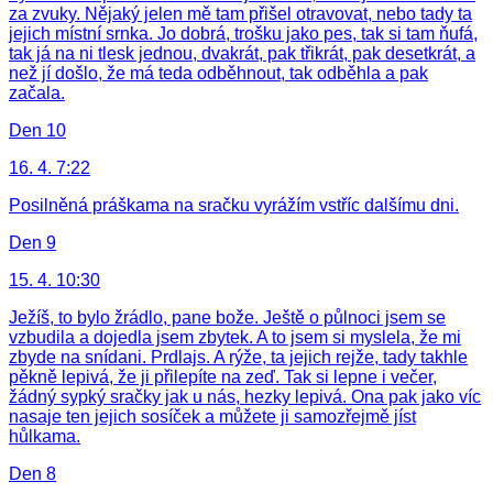
za zvuky. Nějaký jelen mě tam přišel otravovat, nebo tady ta
jejich místní srnka. Jo dobrá, trošku jako pes, tak si tam ňufá,
tak já na ni tlesk jednou, dvakrát, pak třikrát, pak desetkrát, a
než jí došlo, že má teda odběhnout, tak odběhla a pak
začala.
Den 10
16. 4. 7:22
Posilněná práškama na sračku vyrážím vstříc dalšímu dni.
Den 9
15. 4. 10:30
Ježíš, to bylo žrádlo, pane bože. Ještě o půlnoci jsem se
vzbudila a dojedla jsem zbytek. A to jsem si myslela, že mi
zbyde na snídani. Prdlajs. A rýže, ta jejich rejže, tady takhle
pěkně lepivá, že ji přilepíte na zeď. Tak si lepne i večer,
žádný sypký sračky jak u nás, hezky lepivá. Ona pak jako víc
nasaje ten jejich sosíček a můžete ji samozřejmě jíst
hůlkama.
Den 8