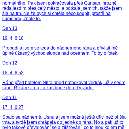
normálního. Pak jsem pokračovala přes Gunsan, hrozně
ráda jezdím přes celý město, a potkala jsem trh, takže jsem
šla na trh. Ne že bych si chtěla něco koupit, prostě na
čumendu, znáte to.
Den 13
19. 4. 6:18
Probudila jsem se teda do nádherného rána a přivítal mě
úplně úžasný východ slunce nad oceánem. To bylo fotek.
Den 12
18. 4. 6:53
Ráno před hotelem Nitra hned nafackoval vedrák, už v sedm
ráno. Říkám si: no, to zas bude den. Ty vado.
Den 11
17. 4. 6:27
Spalo se nádherně. Usnula jsem možná ještě dřív, než přišla
tma, a tvrdě jsem chrápala do jedné do rána. No a pak už to
bylo takové převalování se a zjišťování, co to jsou kolem mě