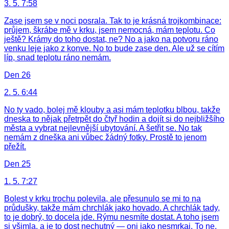
3. 5. 7:58
Zase jsem se v noci posrala. Tak to je krásná trojkombinace:
průjem, škrábe mě v krku, jsem nemocná, mám teplotu. Co
ještě? Krámy do toho dostat, ne? No a jako na potvoru ráno
venku leje jako z konve. No to bude zase den. Ale už se cítím
líp, snad teplotu ráno nemám.
Den 26
2. 5. 6:44
No ty vado, bolej mě klouby a asi mám teplotku blbou, takže
dneska to nějak přetrpět do čtyř hodin a dojít si do nejbližšího
města a vybrat nejlevnější ubytování. A šetřit se. No tak
nemám z dneška ani vůbec žádný fotky. Prostě to jenom
přežít.
Den 25
1. 5. 7:27
Bolest v krku trochu polevila, ale přesunulo se mi to na
průdušky, takže mám chrchlák jako hovado. A chrchlák tady,
to je dobrý, to docela jde. Rýmu nesmíte dostat. A toho jsem
si všimla, a je to dost nechutný — oni jako nesmrkaj. To ne.