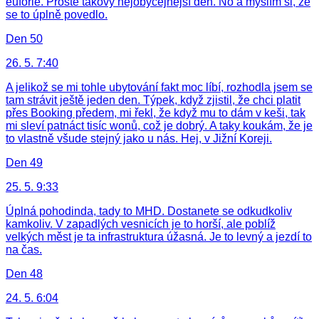
euforie. Prostě takový nejobyčejnější den. No a myslím si, že
se to úplně povedlo.
Den 50
26. 5. 7:40
A jelikož se mi tohle ubytování fakt moc líbí, rozhodla jsem se
tam strávit ještě jeden den. Týpek, když zjistil, že chci platit
přes Booking předem, mi řekl, že když mu to dám v keši, tak
mi sleví patnáct tisíc wonů, což je dobrý. A taky koukám, že je
to vlastně všude stejný jako u nás. Hej, v Jižní Koreji.
Den 49
25. 5. 9:33
Úplná pohodinda, tady to MHD. Dostanete se odkudkoliv
kamkoliv. V zapadlých vesnicích je to horší, ale poblíž
velkých měst je ta infrastruktura úžasná. Je to levný a jezdí to
na čas.
Den 48
24. 5. 6:04