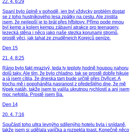
22. 4. 6:29
Spaní bylo úplně v pohodě, jen byl vždycky problém dostat
se z toho hustníkového lesa zpátky na cestu. Ale zjistila
jsem, že nejlepší je to brát přes hřbitovy. Přímo pode mnou
byl kemp a kolem kempu zábavní atrakce pro teenagery,
lezecká stěna i něco jako naše stezka korunami stromů,
prostě věci, jak tahat ze znuděnejch Korejců peníze.
Den 15
21. 4. 8:25
Ráno bylo fakt mrazivý, teda ty teploty hodně houpou nahoru
dolů taky. Ale tím, že bylo chladno, tak se prostě dobře hikuje
a já jsem cítila, že dneska tam bude určitě přes čtyřicet. A
trochu mě i popoháněla nasranost z předešlého dne, že mě
týpek natáh, takže jsem to valila ukrutnou rychlostí a ani jsem
moc nefotila. Prostě jsem šla.
Den 14
20. 4. 7:16
Součástí toho ultra levnýho sdílenýho hotelu byla i snídaně,
takže jsem si udělala vajíčka a rozpekla toast. Konečně něco