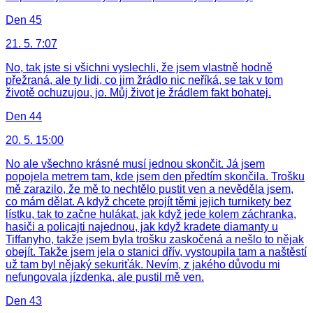
Den 45
21. 5. 7:07
No, tak jste si všichni vyslechli, že jsem vlastně hodně
přežraná, ale ty lidi, co jim žrádlo nic neříká, se tak v tom
životě ochuzujou, jo. Můj život je žrádlem fakt bohatej.
Den 44
20. 5. 15:00
No ale všechno krásné musí jednou skončit. Já jsem
popojela metrem tam, kde jsem den předtím skončila. Trošku
mě zarazilo, že mě to nechtělo pustit ven a nevěděla jsem,
co mám dělat. A když chcete projít těmi jejich turnikety bez
lístku, tak to začne hulákat, jak když jede kolem záchranka,
hasiči a policajti najednou, jak když kradete diamanty u
Tiffanyho, takže jsem byla trošku zaskočená a nešlo to nějak
obejít. Takže jsem jela o stanici dřív, vystoupila tam a naštěstí
už tam byl nějaký sekuriťák. Nevím, z jakého důvodu mi
nefungovala jízdenka, ale pustil mě ven.
Den 43