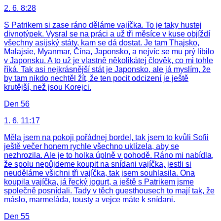
2. 6. 8:28
S Patrikem si zase ráno děláme vajíčka. To je taky hustej
divnotýpek. Vysral se na práci a už tři měsíce v kuse objíždí
všechny asijský státy, kam se dá dostat. Je tam Thajsko,
Malajsie, Myanmar, Čína, Japonsko, a nejvíc se mu prý líbilo
v Japonsku. A to už je vlastně několikátej člověk, co mi tohle
říká. Tak asi nejkrásnější stát je Japonsko, ale já myslím, že
by tam nikdo nechtěl žít, že ten pocit odcizení je ještě
krutější, než jsou Korejci.
Den 56
1. 6. 11:17
Měla jsem na pokoji pořádnej bordel, tak jsem to kvůli Sofii
ještě večer honem rychle všechno uklízela, aby se
nezhrozila. Ale je to holka úplně v pohodě. Ráno mi nabídla,
že spolu nepůjdeme koupit na snídani vajíčka, jestli si
neuděláme všichni tři vajíčka, tak jsem souhlasila. Ona
koupila vajíčka, já řecký jogurt, a ještě s Patrikem jsme
společně posnídali. Tady v těch guesthousech to mají tak, že
máslo, marmeláda, tousty a vejce máte k snídani.
Den 55