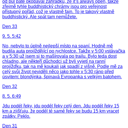
od půl páté okopával zahrádku, že it’s always open, takže
zřejmě tyhle buddhistický chrámy jsou pro veřejnost
přístupný pořád, což je vlastně fajn. To je takový vlastně
buddhistický. Ale spát tam nemůžete.
Den 33
9. 5. 5:42
No, nebylo to úplně nejlepší místo na spaní. Hodně mě
budila auta projíždějící po rychlostce. Takže v 5:00 vstávačka
a v 5:30 už jsem si to mašírovala po trailu. Bylo teda dost
chladno, ale někteří důchodci už byli vyjetí na ranní
projížďku, tak na mě koukali jak spadlí z višně. Podle mě za
celý svůj život neviděli něco jako tohle v 5:30 ráno před
úsvitem: blondýnka, špinavá Evropanka s velkým batohem.
Den 32
8. 5. 6:49
Jdu podél řeky, jdu podél řeky celý den. Jdu podél řeky 15
km a zjišťuju, že podél té samé řeky se budu 15 km vracet
zpátky. Peklo.
Den 31