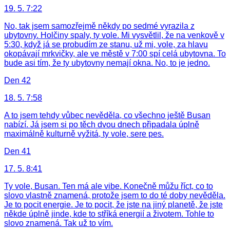
19. 5. 7:22
No, tak jsem samozřejmě někdy po sedmé vyrazila z
ubytovny. Holčiny spaly, ty vole. Mi vysvětlil, že na venkově v
5:30, když já se probudím ze stanu, už mi, vole, za hlavu
okopávají mrkvičky, ale ve městě v 7:00 spí celá ubytovna. To
bude asi tím, že ty ubytovny nemají okna. No, to je jedno.
Den 42
18. 5. 7:58
A to jsem tehdy vůbec nevěděla, co všechno ještě Busan
nabízí. Já jsem si po těch dvou dnech připadala úplně
maximálně kulturně vyžitá, ty vole, sere pes.
Den 41
17. 5. 8:41
Ty vole, Busan. Ten má ale vibe. Konečně můžu říct, co to
slovo vlastně znamená, protože jsem to do té doby nevěděla.
Je to pocit energie. Je to pocit, že jste na jiný planetě, že jste
někde úplně jinde, kde to stříká energií a životem. Tohle to
slovo znamená. Tak už to vím.