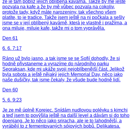
že je tam poblíž jejich oblíbená kavárna. Takže by mě ještě
pozvala na kafe a že by mě vůbec pozvala na cokoliv,
protože tady, když máte narozeniny, tak všechno všem
platíte, to je tradice. Takže jsem ještě na ni počkala a sešly
jsme se v její oblíbený kavárně, která je vlastně i pražírna, a
ona miluje, miluje kafe, takže mi o tom vyprávěla.
Den 61
6. 6. 7:17
Ráno už bylo jasno, a tak jsme se se Sofií dohodly, že si
hodně přivstaneme a vyrazíme do národního parku
Seoraksan, kde mi ukáže svoji nejoblíbenější část. Jelikož
byla sobota a ještě nějaký jejich Memorial Day, něco jako
naše dušičky, tak jsme čekaly, že všude bude hodně lidí.
Den 60
5. 6. 9:23
Je ze mě úplně Korejec. Snídám nudlovou polévku s kimchi
a teď jsem to povýšila ještě na další level a dávám si do toho
doenjang. Je to něco jako sriracha, ale je to lahodnější, a
vyrábějí to z fermentovaných sójových bobů. Delikatesa.