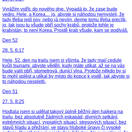
Vyrážím vstříc do nového dne. Vypadá to, že zase bude
vedro. Hele, a Korea… jo, abyste si náhodou nemysleli, že
tady třeba jedí psy, nebo já nevím, dejme tomu třeba preclík,
jo, tak jsou tu všude obří sochy krabů, protože tohle je
krabistán, to není Korea. Prostě krab všude, kam se podíváš.
Den 52
28. 5. 6:17
Hele, 52. den na trailu jsem si všimla, že tady mají cedule
kvůli tsunami, abyste věděli, kudy máte utíkat, až se na vás
bude valit obří, stometrová, dunící vlna. Protože někdo by si
to mohl splést a utíkal by místo do kopce k vodě, tak abyste si
to náhodou nespletli.
Den 51
27. 5. 8:25
Hodlala jsem si udělat takový úplně běžný den hajkera na
trailu, bez absolutně žádných eskapád, divných setkání,
extrémních situací, vypjatých situací, stresových situací, bez
stavů hladu a přežrání, ve stavu hluboké únavy či vysoké