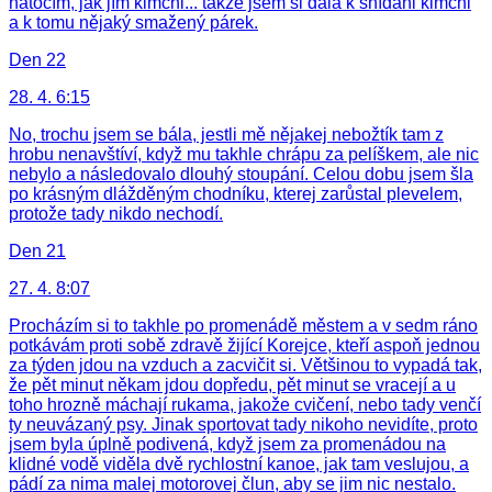
natočím, jak jím kimchi... takže jsem si dala k snídani kimchi
a k tomu nějaký smažený párek.
Den 22
28. 4. 6:15
No, trochu jsem se bála, jestli mě nějakej nebožtík tam z
hrobu nenavštíví, když mu takhle chrápu za pelíškem, ale nic
nebylo a následovalo dlouhý stoupání. Celou dobu jsem šla
po krásným dlážděným chodníku, kterej zarůstal plevelem,
protože tady nikdo nechodí.
Den 21
27. 4. 8:07
Procházím si to takhle po promenádě městem a v sedm ráno
potkávám proti sobě zdravě žijící Korejce, kteří aspoň jednou
za týden jdou na vzduch a zacvičit si. Většinou to vypadá tak,
že pět minut někam jdou dopředu, pět minut se vracejí a u
toho hrozně máchají rukama, jakože cvičení, nebo tady venčí
ty neuvázaný psy. Jinak sportovat tady nikoho nevidíte, proto
jsem byla úplně podivená, když jsem za promenádou na
klidné vodě viděla dvě rychlostní kanoe, jak tam veslujou, a
pádí za nima malej motorovej člun, aby se jim nic nestalo.