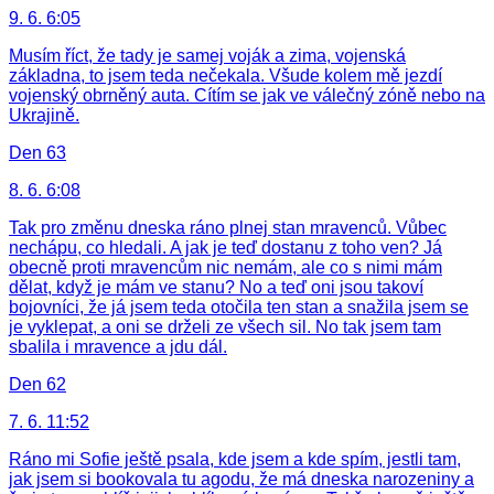
9. 6. 6:05
Musím říct, že tady je samej voják a zima, vojenská
základna, to jsem teda nečekala. Všude kolem mě jezdí
vojenský obrněný auta. Cítím se jak ve válečný zóně nebo na
Ukrajině.
Den 63
8. 6. 6:08
Tak pro změnu dneska ráno plnej stan mravenců. Vůbec
nechápu, co hledali. A jak je teď dostanu z toho ven? Já
obecně proti mravencům nic nemám, ale co s nimi mám
dělat, když je mám ve stanu? No a teď oni jsou takoví
bojovníci, že já jsem teda otočila ten stan a snažila jsem se
je vyklepat, a oni se drželi ze všech sil. No tak jsem tam
sbalila i mravence a jdu dál.
Den 62
7. 6. 11:52
Ráno mi Sofie ještě psala, kde jsem a kde spím, jestli tam,
jak jsem si bookovala tu agodu, že má dneska narozeniny a