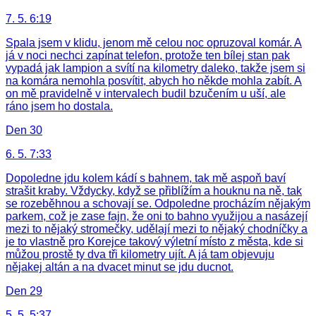
7. 5. 6:19
Spala jsem v klidu, jenom mě celou noc opruzoval komár. A
já v noci nechci zapínat telefon, protože ten bílej stan pak
vypadá jak lampion a svítí na kilometry daleko, takže jsem si
na komára nemohla posvítit, abych ho někde mohla zabít. A
on mě pravidelně v intervalech budil bzučením u uší, ale
ráno jsem ho dostala.
Den 30
6. 5. 7:33
Dopoledne jdu kolem kádí s bahnem, tak mě aspoň baví
strašit kraby. Vždycky, když se přiblížím a houknu na ně, tak
se rozeběhnou a schovají se. Odpoledne procházím nějakým
parkem, což je zase fajn, že oni to bahno využijou a nasázejí
mezi to nějaký stromečky, udělají mezi to nějaký chodníčky a
je to vlastně pro Korejce takový výletní místo z města, kde si
můžou prostě ty dva tři kilometry ujít. A já tam objevuju
nějakej altán a na dvacet minut se jdu ducnot.
Den 29
5. 5. 5:37