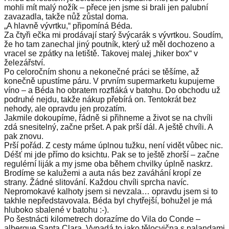
mohli mít malý nožík – přece jen jsme si brali jen palubní
zavazadla, takže nůž zůstal doma.
„A hlavně vývrtku,“ připomíná Béda.
Za čtyři ečka mi prodávají starý švýcarák s vývrtkou. Soudím,
že ho tam zanechal jiný poutník, který už měl dochozeno a
vracel se zpátky na letiště. Takovej malej „hiker box“ v
železářství.
Po celoročním shonu a nekonečné práci se těšíme, až
konečně upustíme páru. V prvním supermarketu kupujeme
víno – a Béda ho obratem rozfláká v batohu. Do obchodu už
podruhé nejdu, takže nákup přebírá on. Tentokrát bez
nehody, ale opravdu jen prozatím.
Jakmile dokoupíme, řádně si přihneme a život se na chvíli
zdá snesitelný, začne pršet. A pak prší dál. A ještě chvíli. A
pak znovu.
Prší pořád. Z cesty máme úplnou tužku, není vidět vůbec nic.
Déšť mi jde přímo do ksichtu. Pak se to ještě zhorší – začne
regulérní liják a my jsme oba během chvilky úplně naskrz.
Brodíme se kalužemi a auta nás bez zaváhání kropí ze
strany. Žádné slitování. Každou chvíli sprcha navíc.
Nepromokavé kalhoty jsem si nevzala… opravdu jsem si to
takhle nepředstavovala. Béda byl chytřejší, bohužel je má
hluboko sbalené v batohu :-).
Po šestnácti kilometrech dorazíme do Vila do Conde –
albergue Santa Clara. Vypadá to jako tělocvična s palandami