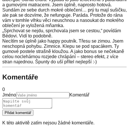
a gumovými matracemi. Jsem úplně, naprosto hotová.
Sundám ze sebe durch mokré oblečení… prý tu mají sušičku,
ale pak se dozvíme, že nefunguje. Paráda. Protože do rána
vám v tomhle vlhku věci neuschnou a nasoukat do mokrého
oblečení je vyložená mňamka.
„Sprchovat se nejdu, sprchovala jsem se cestou,“ povídám
Bédovi. Vidí to podobně.
Necítím se úplně jako happy poutník. Třesu se zimou. Jsem
neschopná pohybu. Zimnice. Klepu se pod spacákem. Ty
gumové postele strašně kloužou. A jako bonus se nečekaně
celou noclehárnou rozjede chrápání – stereo efekt, z více
stran najednou. Špunty do uší přítel nejlepší :-)
Komentáře
0
Jméno
Komentář
Přidat komentář
K této aktivitě zatím nejsou žádné komentáře.