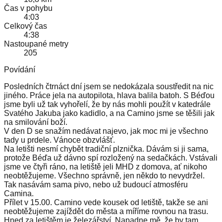
Čas v pohybu
4:03
Celkový čas
4:38
Nastoupané metry
205
Povídání
Posledních čtrnáct dní jsem se nedokázala soustředit na nic
jiného. Práce jela na autopilota, hlava balila batoh. S Béďou
jsme byli už tak vyhořelí, že by nás mohli použít v katedrále
Svatého Jakuba jako kadidlo, a na Camino jsme se těšili jak
na smilování boží.
V den D se snažím nedávat najevo, jak moc mi je všechno
tady u prdele. Vánoce obzvlášť.
Na letišti nesmí chybět tradiční plznička. Dávám si ji sama,
protože Béďa už dávno spí rozložený na sedačkách. Vstávali
jsme ve čtyři ráno, na letiště jeli MHD z domova, ať nikoho
neobtěžujeme. Všechno správně, jen někdo to nevydržel.
Tak nasávám sama pivo, nebo už budoucí atmosféru
Camina.
Přílet v 15.00. Camino vede kousek od letiště, takže se ani
neobtěžujeme zajíždět do města a míříme rovnou na trasu.
Hned za letištěm je železářství. Napadne mě, že by tam