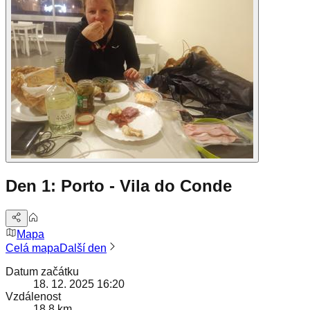
Den 1: Porto - Vila do Conde
Mapa
Celá mapa
Další den
Datum začátku
18. 12. 2025 16:20
Vzdálenost
18,8 km