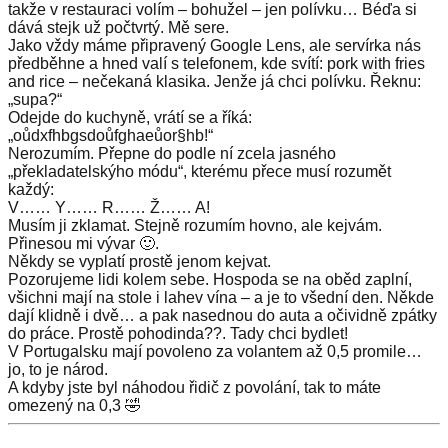
takže v restauraci volím – bohužel – jen polívku… Béďa si
dává stejk už počtvrtý. Mě sere.
Jako vždy máme připravený Google Lens, ale servírka nás
předběhne a hned valí s telefonem, kde svítí: pork with fries
and rice – nečekaná klasika. Jenže já chci polívku. Řeknu:
„supa?“
Odejde do kuchyně, vrátí se a říká:
„oůdxfhbgsdoůfghaeůor§hb!“
Nerozumím. Přepne do podle ní zcela jasného
„překladatelskýho módu“, kterému přece musí rozumět
každý:
V…… Y…… R…… Ž…… A!
Musím ji zklamat. Stejně rozumím hovno, ale kejvám.
Přinesou mi vývar 🙂.
Někdy se vyplatí prostě jenom kejvat.
Pozorujeme lidi kolem sebe. Hospoda se na oběd zaplní,
všichni mají na stole i lahev vína – a je to všední den. Někde
dají klidně i dvě… a pak nasednou do auta a očividně zpátky
do práce. Prostě pohodinda??. Tady chci bydlet!
V Portugalsku mají povoleno za volantem až 0,5 promile…
jo, to je národ.
A kdyby jste byl náhodou řidič z povolání, tak to máte
omezený na 0,3 🤣