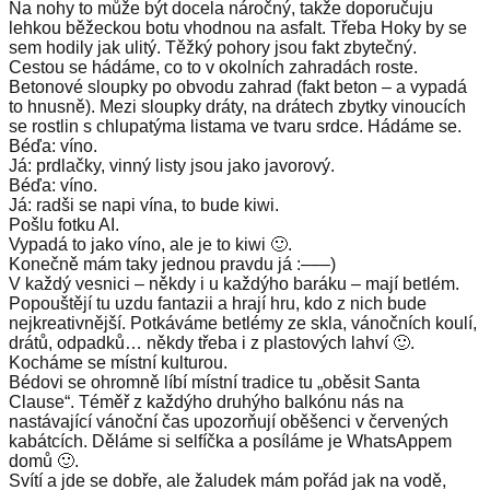
Na nohy to může být docela náročný, takže doporučuju
lehkou běžeckou botu vhodnou na asfalt. Třeba Hoky by se
sem hodily jak ulitý. Těžký pohory jsou fakt zbytečný.
Cestou se hádáme, co to v okolních zahradách roste.
Betonové sloupky po obvodu zahrad (fakt beton – a vypadá
to hnusně). Mezi sloupky dráty, na drátech zbytky vinoucích
se rostlin s chlupatýma listama ve tvaru srdce. Hádáme se.
Béďa: víno.
Já: prdlačky, vinný listy jsou jako javorový.
Béďa: víno.
Já: radši se napi vína, to bude kiwi.
Pošlu fotku AI.
Vypadá to jako víno, ale je to kiwi 🙂.
Konečně mám taky jednou pravdu já :–––)
V každý vesnici – někdy i u každýho baráku – mají betlém.
Popouštějí tu uzdu fantazii a hrají hru, kdo z nich bude
nejkreativnější. Potkáváme betlémy ze skla, vánočních koulí,
drátů, odpadků… někdy třeba i z plastových lahví 🙂.
Kocháme se místní kulturou.
Bédovi se ohromně líbí místní tradice tu „oběsit Santa
Clause“. Téměř z každýho druhýho balkónu nás na
nastávající vánoční čas upozorňují oběšenci v červených
kabátcích. Děláme si selfíčka a posíláme je WhatsAppem
domů 🙂.
Svítí a jde se dobře, ale žaludek mám pořád jak na vodě,