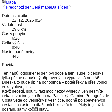
Mapa
Předchozí den
Celá mapa
Další den
Datum začátku
22. 12. 2025 8:24
Vzdálenost
29,8 km
Čas v pohybu
6:28
Celkový čas
8:40
Nastoupané metry
443
Povídání
Ten napůl odpískenej den byl docela fajn. Tudej bicepsy i
lýtka pěkně nabušený připravený na výprask.. A neprší!
Dneska to bude úplná pohodinda – podél řeky a přes vonící
eukalyptovej les.
Když necedí, jsou tu fakt moc hezký výhledy. Jen nesmíte
čekat divočinu jako třeba na Pacifický. Camino Portugués de
Costa vede od vesničky k vesničce, hodně po zpevněných
cestách a často po dlažebních kostkách – někdy to je až k
posrání, samý kočičí hlavy.