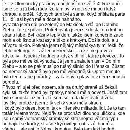
je – z Olomoucký pražírny a nejlepší na světě ☺️ Rozloučili
jsme se a já byla ráda, že tam byl v noci se mnou i když
chrápal a prděl. Kdybych tam byla sama, když přišla ta parta
11 lidí, asi bych měla docela nahnáno.
Vyrazila jsem dál po zelený do Maxiček a dál do Dolního
Žlebu, kde je přívoz. Potřebovala jsem se dostat na druhou
stranu labe. Byl krásný teplý den, takže jsem konečně zase
mohla oblíknout kraťasy a triko s krátkym. Došla dolu a u
přívozu nikdo. Potkala jsem nějaký místňákya ty mi řekli, že
tehle nefunguje – až ten v Hřensku… a že mě převeze
kdykoliv – týpek je hodnej a když vidí lidi, tak je převeze. To
byla pro mě velká výhoda. Já jsem znala jen ten v Dolním
Žlebu – a to se pak musí po rušný silnici do Hřenska. Zůstat
na německý straně bylo pro mě výhodnější. Oproti minule
bylo teda Labe pořádný – zakalený a plavalo v něm spousta
bordelu.
Přívoz mi ujel před nosem, ale na druhý straně už čekali
cyklisti, takže hned byl zpátky, nalodil mě a odvezl. Ještě tam
bylo spousta cizinců. Já jsem se Teda křečovitě držela
lavičky, protože jsem z tý velký vody měla strach.
I když bylo deset hodin, tak v Hřensku miliarda lidí. Je to tam
totální vietnamcov. Nejdřív se prochází dlouhou uličkou, kde
jsou samý vietnamský krámky se strašnejma věcma typu
hejbající se kočky, strašně kýčovitejch obrazů, hadrů a
všeho… ale asi to Němci kupujou. Bylo tam fakt hodně,