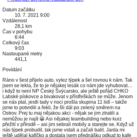
Datum začátku
10. 7. 2021 9:00
Vzdálenost
28,1 km
Čas v pohybu
6:44
Celkový čas
9:03
Nastoupané metry
441,1
Povídání
Ráno v šest přijelo auto, vylez týpek a šel rovnou k nám. Tak
jsem se lekla, že to je nějakej lesák co nám jde vyhubovat…
i když to není NP Český Švýcarsko, ale ještě pořád CHKO
Labské pískovce a bivakovat v přístřeškách se může. Jenom
se nás ptal, jestli tady v noci prošla skupina 11 lidí – takže
jsme to potvrdili a řekli, že šli dál po zelený směrem na
Ostrov. Prej tu maj nějakou akci - nějak se jim ztratili a
nemůžou je najít 😀 Asi nějakej teambuilding nebo kurz
přežití v přírodě – asi jim sebrali mobily a starejte se. Když už
nás týpek probudil, tak jsme vstali a začali balit. Jarda mi
ještě udělal kafíčko a dostala jsem přednášku odkud to kafe