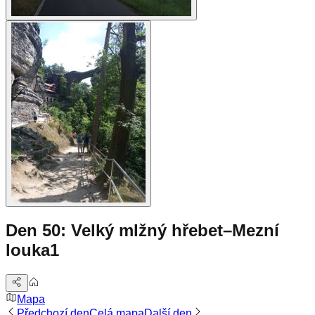
Den 50: Velký mlžný hřebet–Mezní
louka1
Mapa
Předchozí den
Celá mapa
Další den