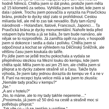
hodně Němců. Chtěla jsem si dát pivko, protože jsem měla
už 15 kilometrů za sebou. Vyhlídla jsem si bufet, kde jsem si
dala i párek. Trochu jsem posvačila a vyrazila na Pravčickou
bránu, protože to dycky stojí zato si prohlídnout. Cestou
miliarda lidí, ale mě to zas tak nevadilo. Byly tam různý
národnosti – Holanďani, Italové, Francouzi, Japonci… Ta
Pravčická brána je dycky monumentální. Nahoře teda před
vstupem byla fronta a já se bála, že tam bude narváno, ale
nějak se to rozprostřelo. Já zamířila opět na pivo, v hospodě
jsem si dokonce i sedla a dala i polívku. Chtěla jsem si
odpočinout a kochat se výhledem na Děčínský Sněžník, ale
většinu času jsem koukala do talíře.
Po jídle jsem se ještě trochu pokochala a vydala se
přeplněnou stezkou na Mezní louku do kempu, kde jsem
chtěla spát. Měla jsem to asi jen 25 km, ale chtěla jsem si
přeprat a to dycky zabere strašně sil a času. Takže byla
výhoda, že jsem taky jednou dorazila do kempu ve 4 a ne v
8. Paní na recepci byla velice milá a tak jsem to zkusila:
„Nemáte tady pračku v kempu?“
„Ne.“
„A ani v hotelu?“
„No, to máme, ale to my tady takhle nepereme…“
„Prosimvás, já jsem už 50 dnů na cestě a strašně moc si
potřebuju přeprat.“
„Tak víte co – já se zeptám a uvidíme.“