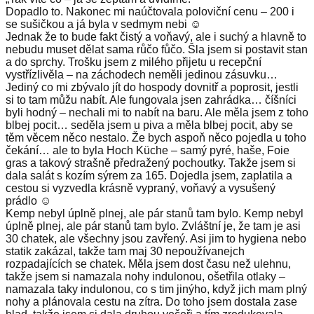
Dopadlo to. Nakonec mi naúčtovala poloviční cenu – 200 i
se sušičkou a já byla v sedmym nebi ☺️
Jednak že to bude fakt čistý a voňavý, ale i suchý a hlavně to
nebudu muset dělat sama růčo fůčo. Šla jsem si postavit stan
a do sprchy. Trošku jsem z milého přijetu u recepční
vystřízlivěla – na záchodech neměli jedinou zásuvku…
Jediný co mi zbývalo jít do hospody dovnitř a poprosit, jestli
si to tam můžu nabít. Ale fungovala jsen zahrádka… číšníci
byli hodný – nechali mi to nabít na baru. Ale měla jsem z toho
blbej pocit… seděla jsem u piva a měla blbej pocit, aby se
těm věcem něco nestalo. Že bych aspoň něco pojedla u toho
čekání… ale to byla Hoch Küche – samý pyré, haše, Foie
gras a takový strašně předražený pochoutky. Takže jsem si
dala salát s kozím sýrem za 165. Dojedla jsem, zaplatila a
cestou si vyzvedla krásně vypraný, voňavý a vysušený
prádlo ☺️
Kemp nebyl úplně plnej, ale pár stanů tam bylo. Kemp nebyl
úplně plnej, ale pár stanů tam bylo. Zvláštní je, že tam je asi
30 chatek, ale všechny jsou zavřený. Asi jim to hygiena nebo
statik zakázal, takže tam maj 30 nepoužívanejch
rozpadajících se chatek. Měla jsem dost času než ulehnu,
takže jsem si namazala nohy indulonou, ošetřila otlaky –
namazala taky indulonou, co s tim jinýho, když jich mam plný
nohy a plánovala cestu na zítra. Do toho jsem dostala zase