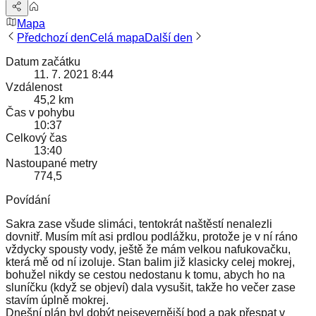
Mapa
Předchozí den
Celá mapa
Další den
Datum začátku
11. 7. 2021 8:44
Vzdálenost
45,2 km
Čas v pohybu
10:37
Celkový čas
13:40
Nastoupané metry
774,5
Povídání
Sakra zase všude slimáci, tentokrát naštěstí nenalezli
dovnitř. Musím mít asi prdlou podlážku, protože je v ní ráno
vždycky spousty vody, ještě že mám velkou nafukovačku,
která mě od ní izoluje. Stan balim již klasicky celej mokrej,
bohužel nikdy se cestou nedostanu k tomu, abych ho na
sluníčku (když se objeví) dala vysušit, takže ho večer zase
stavím úplně mokrej.
Dnešní plán byl dobýt nejsevernější bod a pak přespat v