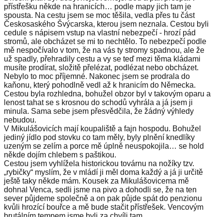
přístřešku někde na hranicích… podle mapy jich tam je
spousta. Na cestu jsem se moc těšila, vedla přes tu část
Českosaského Švýcarska, kterou jsem neznala. Cestou byli
cedule s nápisem vstup na vlastní nebezpečí - hrozí pád
stromů, ale obcházet se mi to nechtělo. To nebezpečí podle
mě nespočívalo v tom, že na vás ty stromy spadnou, ale že
už spadly, přehradily cestu a vy se teď mezi těma kládami
musíte prodírat, složitě přelézat, podlézat nebo obcházet.
Nebylo to moc příjemné. Nakonec jsem se prodrala do
kaňonu, který pohodlně vedl až k hranicím do Německa.
Cestou byla rozhledna, bohužel obzor byl v takovým oparu a
lenost tahat se s krosnou do schodů vyhrála a já jsem ji
minula. Sama sebe jsem přesvědčila, že žádný výhledy
nebudou.
V Mikulášovicích mají koupaliště a fajn hospodu. Bohužel
jediný jídlo pod stovku co tam měly, byly plnění knedlíky
uzeným se zelím a porce mě úplně neuspokojila… se hold
někde dojím chlebem s paštikou.
Cestou jsem vyhlížela historickou továrnu na nožíky tzv.
„rybičky“ myslím, že v mládí ji měl doma každý a já ji určitě
ještě taky někde mám. Kousek za Mikulášovicema mě
dohnal Venca, sedli jsme na pivo a dohodli se, že na ten
sever půjdeme společně a on pak půjde spát do penzionu
kvůli hrozící bouřce a mě bude stačit přístřešek. Vencovým
brutálním tempem jsme byli za chvíli tam.