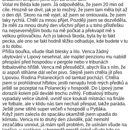
Volal mi Béda kde jsem. Já odpověděla, že jsem 20 min od
cíle. Hrozně se divil, jak je to možný, že jsem tam měla být až
o den dýl. Skoro na mě vyjel, až jsem se omlouvala, že jsem
taky rychlá. Chtěl za mnou přijet. Později jsem se dozvěděla,
že měli za mnou druhý den všichni přijet a u toho přístřešku
na nejsevernějším bodu na mě počkat a překvapit mě s
velkou grilovačkou. Ach jo taková škoda, byla by to fakt
pecka, ale ono se fakt hodně těžko odhaduje, kde budete v tu
a tu dobu.
Přišla bouřka, všude lítali blesky a lilo. Venca žádný
ubytování v Lipový nesehnal, ale majitel penzionu mu nabídl
přespání před hospodou v pergole nebo v tribunách
fotbalového hřiště. Venca mě přesvědčil, abych šla s ním, že
si aspoň stíháme dát večer pivo. Stejně jsem chtěla jít přes
Lipovou. Rodina Polaneckých od tamtud pochází. Chtěla
jsem si prohlídnout hřbitov, jestli nenajdu hrob mých předků a
ještě se pozeptat na Polanecký v hospodě. Do Lipový jsme
dorazili kolem půl deváté trochu zvlhlý. Fotbalový tribuny
vypadaly velice útulně, uvnitř sice koukali místnáci na finále
ve fotbale, ale v klidu nás tam nechali přespat, takže paráda.
Ještě jsme stlihli super večeři v hospodě u Pytláka.
Když jsem zalezla do spacáku okamžitě jsem upadla do
kómatu. Venca mi to druhý den záviděk, páč nemohl
zezačátku usnout, já mám spíš problém, že usínám všude na
lavičce, v zastávce, v hospodě prostě úplně všude kde se