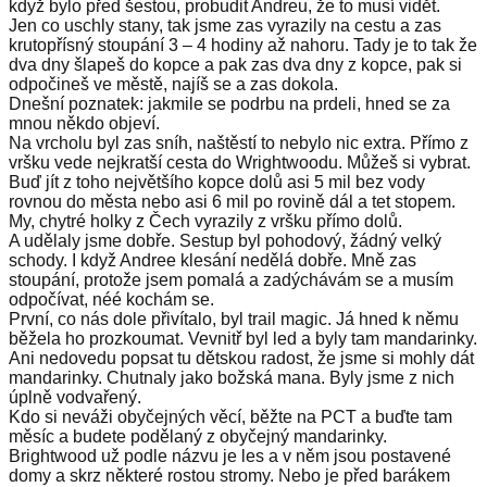
když bylo před šestou, probudit Andreu, že to musí vidět.
Jen co uschly stany, tak jsme zas vyrazily na cestu a zas
krutopřísný stoupání 3 – 4 hodiny až nahoru. Tady je to tak že
dva dny šlapeš do kopce a pak zas dva dny z kopce, pak si
odpočineš ve městě, najíš se a zas dokola.
Dnešní poznatek: jakmile se podrbu na prdeli, hned se za
mnou někdo objeví.
Na vrcholu byl zas sníh, naštěstí to nebylo nic extra. Přímo z
vršku vede nejkratší cesta do Wrightwoodu. Můžeš si vybrat.
Buď jít z toho největšího kopce dolů asi 5 mil bez vody
rovnou do města nebo asi 6 mil po rovině dál a tet stopem.
My, chytré holky z Čech vyrazily z vršku přímo dolů.
A udělaly jsme dobře. Sestup byl pohodový, žádný velký
schody. I když Andree klesání nedělá dobře. Mně zas
stoupání, protože jsem pomalá a zadýchávám se a musím
odpočívat, néé kochám se.
První, co nás dole přivítalo, byl trail magic. Já hned k němu
běžela ho prozkoumat. Vevnitř byl led a byly tam mandarinky.
Ani nedovedu popsat tu dětskou radost, že jsme si mohly dát
mandarinky. Chutnaly jako božská mana. Byly jsme z nich
úplně vodvařený.
Kdo si neváži obyčejných věcí, běžte na PCT a buďte tam
měsíc a budete podělaný z obyčejný mandarinky.
Brightwood už podle názvu je les a v něm jsou postavené
domy a skrz některé rostou stromy. Nebo je před barákem