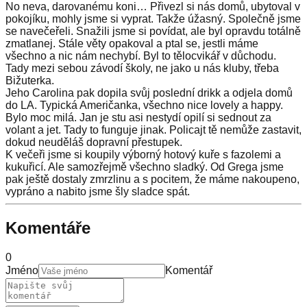
No neva, darovanému koni… Přivezl si nás domů, ubytoval v
pokojíku, mohly jsme si vyprat. Takže úžasný. Společně jsme
se navečeřeli. Snažili jsme si povídat, ale byl opravdu totálně
zmatlanej. Stále věty opakoval a ptal se, jestli máme
všechno a nic nám nechybí. Byl to tělocvikář v důchodu.
Tady mezi sebou závodí školy, ne jako u nás kluby, třeba
Bižuterka.
Jeho Carolina pak dopila svůj poslední drikk a odjela domů
do LA. Typická Američanka, všechno nice lovely a happy.
Bylo moc milá. Jan je stu asi nestydí opilí si sednout za
volant a jet. Tady to funguje jinak. Policajt tě nemůže zastavit,
dokud neuděláš dopravní přestupek.
K večeři jsme si koupily výborný hotový kuře s fazolemi a
kukuřicí. Ale samozřejmě všechno sladký. Od Grega jsme
pak ještě dostaly zmrzlinu a s pocitem, že máme nakoupeno,
vypráno a nabito jsme šly sladce spát.
Komentáře
0
Jméno
Komentář