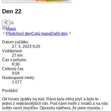
Den 22
Mapa
Předchozí den
Celá mapa
Další den
Datum začátku
27. 5. 2023 9:20
Vzdálenost
27 km
Čas v pohybu
6:38
Celkový čas
9:04
Nastoupané metry
1 077
Povídání
Od hoven zpátky na trail. Ráno byla mlha pryč a bylo to
jedno z nejkrásnějších rán. Pod námi moře z mraků a na nás
svítilo ranní sluníčko. Opravdu nádhera, že jsem musela, i