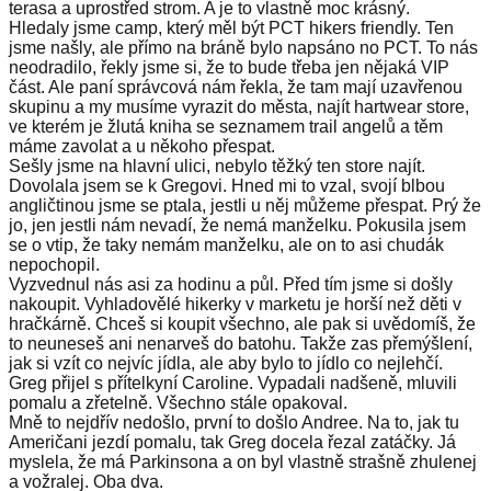
terasa a uprostřed strom. A je to vlastně moc krásný.
Hledaly jsme camp, který měl být PCT hikers friendly. Ten
jsme našly, ale přímo na bráně bylo napsáno no PCT. To nás
neodradilo, řekly jsme si, že to bude třeba jen nějaká VIP
část. Ale paní správcová nám řekla, že tam mají uzavřenou
skupinu a my musíme vyrazit do města, najít hartwear store,
ve kterém je žlutá kniha se seznamem trail angelů a těm
máme zavolat a u někoho přespat.
Sešly jsme na hlavní ulici, nebylo těžký ten store najít.
Dovolala jsem se k Gregovi. Hned mi to vzal, svojí blbou
angličtinou jsme se ptala, jestli u něj můžeme přespat. Prý že
jo, jen jestli nám nevadí, že nemá manželku. Pokusila jsem
se o vtip, že taky nemám manželku, ale on to asi chudák
nepochopil.
Vyzvednul nás asi za hodinu a půl. Před tím jsme si došly
nakoupit. Vyhladovělé hikerky v marketu je horší než děti v
hračkárně. Chceš si koupit všechno, ale pak si uvědomíš, že
to neuneseš ani nenarveš do batohu. Takže zas přemýšlení,
jak si vzít co nejvíc jídla, ale aby bylo to jídlo co nejlehčí.
Greg přijel s přítelkyní Caroline. Vypadali nadšeně, mluvili
pomalu a zřetelně. Všechno stále opakoval.
Mně to nejdřív nedošlo, první to došlo Andree. Na to, jak tu
Američani jezdí pomalu, tak Greg docela řezal zatáčky. Já
myslela, že má Parkinsona a on byl vlastně strašně zhulenej
a vožralej. Oba dva.