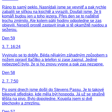
Ráno to samý peklo. Nasnídali jsme se vevnitř a pak rychle
zabalili se síťkou na ksichtě a vyrazili. Doufali jsme, že ti
komáři budou jen u toho jezera. Přes den se to naštěstí
trochu zmírnilo. Ale kolem pátý hodiny odpoledne se zas
objevili. Nespíš prostě zastavit jinak si tě okamžitě najdou a
sežerou.
Den 59
3. 7. 16:24
Vyvinulo se to dobře. Béda nějakým záhadným způsobem s
nožem opravil tlačítko a telefon si zase zapnul. Jediné
nebezpečí bylo, že si ho znovu vypne a pak zas nezapne.
Den 58
2. 7. 7:50
Po osmi dnech jsme došli do Stevens Passu. Je to takové
bikeové středisko, kde měla být hospoda. Já už se strašně
těšila na pivo. Bylo dopoledne. Koupila jsem si dvě
plechovky a zmrzlinu.
Den 57