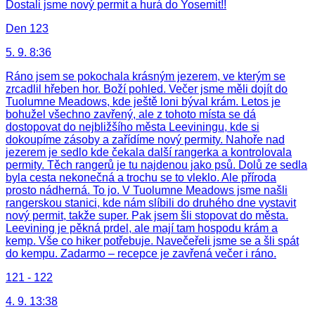
Dostali jsme nový permit a hurá do Yosemit!!
Den 123
5. 9. 8:36
Ráno jsem se pokochala krásným jezerem, ve kterým se
zrcadlil hřeben hor. Boží pohled. Večer jsme měli dojít do
Tuolumne Meadows, kde ještě loni býval krám. Letos je
bohužel všechno zavřený, ale z tohoto místa se dá
dostopovat do nejbližšího města Leeviningu, kde si
dokoupíme zásoby a zařídíme nový permity. Nahoře nad
jezerem je sedlo kde čekala další rangerka a kontrolovala
permity. Těch rangerů je tu najdenou jako psů. Dolů ze sedla
byla cesta nekonečná a trochu se to vleklo. Ale příroda
prosto nádherná. To jo. V Tuolumne Meadows jsme našli
rangerskou stanici, kde nám slíbili do druhého dne vystavit
nový permit, takže super. Pak jsem šli stopovat do města.
Leevining je pěkná prdel, ale mají tam hospodu krám a
kemp. Vše co hiker potřebuje. Navečeřeli jsme se a šli spát
do kempu. Zadarmo – recepce je zavřená večer i ráno.
121 - 122
4. 9. 13:38