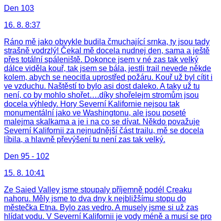
Den 103
16. 8. 8:37
Ráno mě jako obvykle budila čmuchající srnka, ty jsou tady
strašně vodrzlý! Čekal mě docela nudnej den, sama a ještě
přes totální spáleniště. Dokonce jsem v né zas tak velký
dálce viděla kouř, tak jsem se bála, jestli trail nevede někde
kolem, abych se neocitla uprostřed požáru. Kouř už byl cítit i
ve vzduchu. Naštěstí to bylo asi dost daleko. A taky už tu
není, co by mohlo shořet….díky shořelejm stromům jsou
docela výhledy. Hory Severní Kalifornie nejsou tak
monumentální jako ve Washingtonu, ale jsou poseté
malejma skalkama a je i na co se dívat. Někdo považuje
Severní Kalifornii za nejnudnější část trailu, mě se docela
líbila, a hlavně převýšení tu není zas tak velký.
Den 95 - 102
15. 8. 10:41
Ze Saied Valley jsme stoupaly příjemně podél Creaku
nahoru. Měly jsme to dva dny k nejbližšímu stopu do
městečka Etna. Bylo zas vedro. A musely jsme si už zas
hlídat vodu. V Severní Kalifornii je vody méně a musí se pro