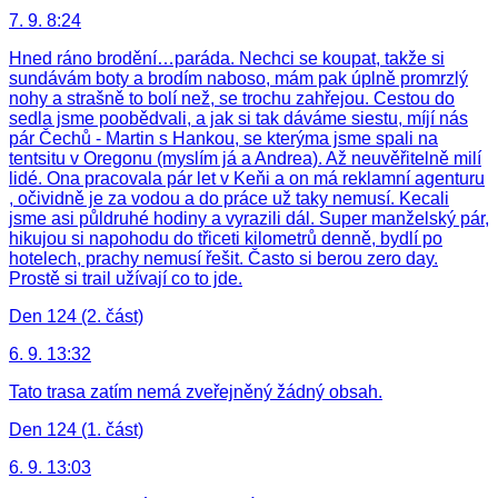
7. 9. 8:24
Hned ráno brodění…paráda. Nechci se koupat, takže si
sundávám boty a brodím naboso, mám pak úplně promrzlý
nohy a strašně to bolí než, se trochu zahřejou. Cestou do
sedla jsme poobědvali, a jak si tak dáváme siestu, míjí nás
pár Čechů - Martin s Hankou, se kterýma jsme spali na
tentsitu v Oregonu (myslím já a Andrea). Až neuvěřitelně milí
lidé. Ona pracovala pár let v Keňi a on má reklamní agenturu
, očividně je za vodou a do práce už taky nemusí. Kecali
jsme asi půldruhé hodiny a vyrazili dál. Super manželský pár,
hikujou si napohodu do třiceti kilometrů denně, bydlí po
hotelech, prachy nemusí řešit. Často si berou zero day.
Prostě si trail užívají co to jde.
Den 124 (2. část)
6. 9. 13:32
Tato trasa zatím nemá zveřejněný žádný obsah.
Den 124 (1. část)
6. 9. 13:03