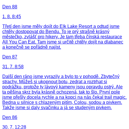
Den 88
1. 8. 8:45
Třetí den jsme měly dojít do Elk Lake Resort a odtud jsme
chtěly dostopovat do Bendu. To je prý strašně krásný
městečko, zvlášť pro hikery. Je tam třeba čínská restaurace
All You Can Eat. Tam jsme si určitě chtěly dojít na dlabanec
a konečně se pořádně najíst.
Den 87
31. 7. 8:58
Další den ráno jsme vyrazily a bylo to v pohodě. Zbytečný
strachy. Můžeš si ukopnout botu, zedrat a roztrhat si
podrážku, protože ty lávový kameny jsou opravdu ostrý. Ale
ta pěšina skrz byla krásně ochozená, tak to šlo. První pole
jsme přešly docela rychle a na kopci na nás čekal trail magic.
Bedna u silnice s chlazeným pitím, Colou, sodou a pivkem.
Takže jsme si daly svačinku a já se studeným pivkem.
Den 86
30. 7. 12:28