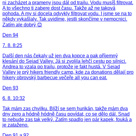
ni zacházet a prameny jsou dál od trailu. Vodu musíš filtrovat.
A to všechno ti zabere dost času. Takže až ne taková
pohoda. A my si docela odvykly filtrovat vodu. I jsme se na to
někdy vykašlaly. Tak uvidíme, jestli skončíme v nemocnici.
Zatím ale dobrý 😊
Den 94
7. 8. 8:25
Další den nás čekaly už jen dva kopce a pak příjemný
klesání do Seiad Valley. Já si zvolila lehčí cestu po silnici.
Andrea to vzala po trailu, protože je fakt hustá. V Seiad
Valley je prý hikers friendly camp, kde za donations dělají pro
hikery obrovský barbecue večeře all you can eat.
Den 93
6. 8. 10:32
Tak mám zas chvilku. Blíží se sem hurikán, takže mám dva
dny zero a hódně hódně času povídat, co se dělo dál. Snad
to nebude zas tak velký. Zatím spadlo jen pár kapek, fouká a
je zataženo.
Den 91 a 92