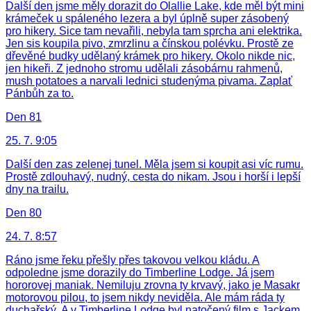
Další den jsme měly dorazit do Olallie Lake, kde měl být mini
krámeček u spáleného lezera a byl úplně super zásobený
pro hikery. Sice tam nevařili, nebyla tam sprcha ani elektrika.
Jen sis koupila pivo, zmrzlinu a čínskou polévku. Prostě ze
dřevěné budky udělaný krámek pro hikery. Okolo nikde nic,
jen hikeři. Z jednoho stromu udělali zásobárnu rahmenů,
mush potatoes a narvali lednici studenýma pivama. Zaplať
Pánbůh za to.
Den 81
25. 7. 9:05
Další den zas zelenej tunel. Měla jsem si koupit asi víc rumu.
Prostě zdlouhavý, nudný, cesta do nikam. Jsou i horší i lepší
dny na trailu.
Den 80
24. 7. 8:57
Ráno jsme řeku přešly přes takovou velkou kládu. A
odpoledne jsme dorazily do Timberline Lodge. Já jsem
hororovej maniak. Nemiluju zrovna ty krvavý, jako je Masakr
motorovou pilou, to jsem nikdy neviděla. Ale mám ráda ty
duchařský. A v Timberline Lodge byl natočený film s Jackem