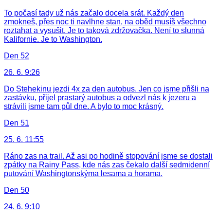
To počasí tady už nás začalo docela srát. Každý den
zmokneš, přes noc ti navlhne stan, na oběd musíš všechno
roztahat a vysušit. Je to taková zdržovačka. Není to slunná
Kalifornie. Je to Washington.
Den 52
26. 6. 9:26
Do Stehekinu jezdi 4x za den autobus. Jen co jsme přišli na
zastávku, přijel prastarý autobus a odvezl nás k jezeru a
strávili jsme tam půl dne. A bylo to moc krásný.
Den 51
25. 6. 11:55
Ráno zas na trail. Až asi po hodině stopování jsme se dostali
zpátky na Rainy Pass, kde nás zas čekalo další sedmidenní
putování Washingtonskýma lesama a horama.
Den 50
24. 6. 9:10