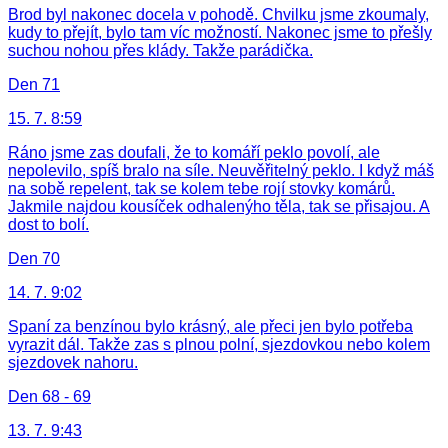
Brod byl nakonec docela v pohodě. Chvilku jsme zkoumaly,
kudy to přejít, bylo tam víc možností. Nakonec jsme to přešly
suchou nohou přes klády. Takže parádička.
Den 71
15. 7. 8:59
Ráno jsme zas doufali, že to komáří peklo povolí, ale
nepolevilo, spíš bralo na síle. Neuvěřitelný peklo. I když máš
na sobě repelent, tak se kolem tebe rojí stovky komárů.
Jakmile najdou kousíček odhalenýho těla, tak se přisajou. A
dost to bolí.
Den 70
14. 7. 9:02
Spaní za benzínou bylo krásný, ale přeci jen bylo potřeba
vyrazit dál. Takže zas s plnou polní, sjezdovkou nebo kolem
sjezdovek nahoru.
Den 68 - 69
13. 7. 9:43