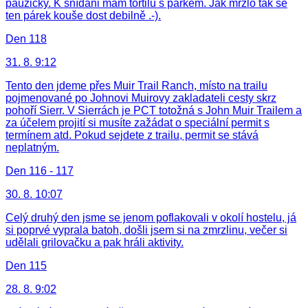
pauzičky. K snídani mám tortilu s párkem. Jak mrzlo tak se
ten párek kouše dost debilně .-).
Den 118
31. 8. 9:12
Tento den jdeme přes Muir Trail Ranch, místo na trailu
pojmenované po Johnovi Muirovy zakladateli cesty skrz
pohoří Sierr. V Sierrách je PCT totožná s John Muir Trailem a
za účelem projití si musíte zažádat o speciální permit s
termínem atd. Pokud sejdete z trailu, permit se stává
neplatným.
Den 116 - 117
30. 8. 10:07
Celý druhý den jsme se jenom poflakovali v okolí hostelu, já
si poprvé vyprala batoh, došli jsem si na zmrzlinu, večer si
udělali grilovačku a pak hráli aktivity.
Den 115
28. 8. 9:02