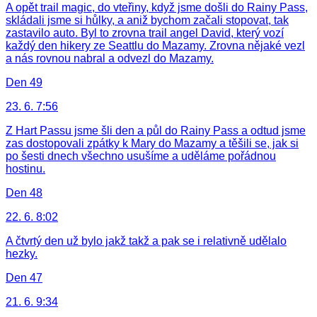
A opět trail magic, do vteřiny, když jsme došli do Rainy Pass,
skládali jsme si hůlky, a aniž bychom začali stopovat, tak
zastavilo auto. Byl to zrovna trail angel David, který vozí
každý den hikery ze Seattlu do Mazamy. Zrovna nějaké vezl
a nás rovnou nabral a odvezl do Mazamy.
Den 49
23. 6. 7:56
Z Hart Passu jsme šli den a půl do Rainy Pass a odtud jsme
zas dostopovali zpátky k Mary do Mazamy a těšili se, jak si
po šesti dnech všechno usušíme a uděláme pořádnou
hostinu.
Den 48
22. 6. 8:02
A čtvrtý den už bylo jakž takž a pak se i relativně udělalo
hezky.
Den 47
21. 6. 9:34