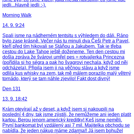
jedli...hlavně jedli :-).
Morning Walk
14. 9. 9:24
Spali jsme na nádherném tentsitu s výhledem do dáli. Ráno
bylo zase krásně. Večer nás tu minuli dva Češi Petr a Pavel,
kteří před tím hikovali se Stáňou a Jakubem. Tak je třeba
cestou do Lake Tahoe ještě doženeme. Ten den cestou mi
došla zpráva že švárovi umřel pes = rotvajlerka Princezna
(pořídila si ho ségra a pak ho švagrovi nechala, když od něj
odcházela). Připila jsem ji na věčnou slávu a když jsme
odlila kus whisky na zem, tak mě málem porazilo malý větrný
tornádo, který se tam náhle zjevilo! Fakt dost divný!
Den 131
13. 9. 18:42
Krám otevírají až v deset, a když jsem si nakoupili na
poslední 4 dny, tak jsme zjistili, že nemůžeme ani jeden platit
kartou. Berou jenom americký kreditky! Keš jsme neměli.
První bankomat byl vzdálený asi 7 mil. Majitelka obchodu se
nabídla, že jeden nákup máme zdarma!! Já jsem bohužel