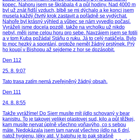
kopec. Nahoru jsem se škrábala 4 a půl hodiny. Nad 4000 m
byl už znát řidší vzduch, blbě se mi dýchalo a ke konci jsem
musela každý čtvrtý krok zastavit a pořádně se vydýchat.
Nahoře byl krásný výhled a vůbec se nám vyvedlo počasí.
Vyráželi jsme docela pozdě, takže na vrcholku už nikdo
nebyl, měli jsme celou horu pro sebe. Navzájem jsem se fotili
a v tom Kuba požádal Stáňu o ruku. Já to celý natáčela. Bylo
to moc hezký a spontání, protože neměl žádný prstýnek. Prý
ho koupí v Bishopu až sejdeme z hor se dozásobit.
Den 112
25. 8. 9:07
Tato trasa zatím nemá zveřejněný žádný obsah.
Den 111
24. 8. 8:55
Takže vyrážíme! Do Sierr musíte mít jídlo schovaný v bear
kanistru. To je takovej velikej plastovej sud, kilo a půl těžkej,
kam musíte nervat úplně všechno voňavýho, co s sebou
máte. Nedokázala jsem tam narvat všechno jídlo na 6 dní,
natož hygienu, léky atd. V batohu je to pak strašně