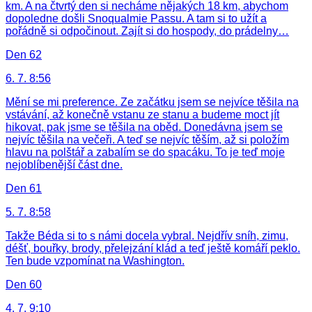
km. A na čtvrtý den si necháme nějakých 18 km, abychom
dopoledne došli Snoqualmie Passu. A tam si to užít a
pořádně si odpočinout. Zajít si do hospody, do prádelny…
Den 62
6. 7. 8:56
Mění se mi preference. Ze začátku jsem se nejvíce těšila na
vstávání, až konečně vstanu ze stanu a budeme moct jít
hikovat, pak jsme se těšila na oběd. Donedávna jsem se
nejvíc těšila na večeři. A teď se nejvíc těším, až si položím
hlavu na polštář a zabalím se do spacáku. To je teď moje
nejoblíbenější část dne.
Den 61
5. 7. 8:58
Takže Béda si to s námi docela vybral. Nejdřív sníh, zimu,
déšť, bouřky, brody, přelejzání klád a teď ještě komáří peklo.
Ten bude vzpomínat na Washington.
Den 60
4. 7. 9:10