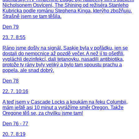
Nicholsonem Osvícení, The Shining od režiséra Stanleho
Kubricka podle románu Stephena Kinga, kterýho zbožňuju.
Strašně jsem se tam těšila.
Den 79
23. 7. 8:55
Ráno jsme došly na signál. Saskie byla v pořádku, jen se
dostali do nemocnice až pozdě večer. A než jí to ošetřili,
vypláchli dezinfekcí, dali tetanovku, nasadili antibiotika,
protože ty rány byly veliký a bylo tam spoustu prachu a
popela, ale snad dobrý.
Den 78
22. 7. 10:16
A teď jsem v Cascade Locks a koukám na řeku Columbii,
mám ještě asi 10 minut a vyrážíme směr Oregon. Takže
Oregone těš se, za chvilku jsme tam!
Den 76 - 77
20. 7. 8:19