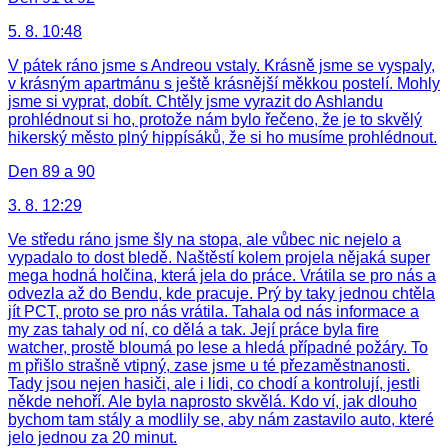
5. 8. 10:48
V pátek ráno jsme s Andreou vstaly. Krásně jsme se vyspaly,
v krásným apartmánu s ještě krásnější měkkou postelí. Mohly
jsme si vyprat, dobít. Chtěly jsme vyrazit do Ashlandu
prohlédnout si ho, protože nám bylo řečeno, že je to skvělý
hikerský město plný hippísáků, že si ho musíme prohlédnout.
Den 89 a 90
3. 8. 12:29
Ve středu ráno jsme šly na stopa, ale vůbec nic nejelo a
vypadalo to dost bledě. Naštěstí kolem projela nějaká super
mega hodná holčina, která jela do práce. Vrátila se pro nás a
odvezla až do Bendu, kde pracuje. Prý by taky jednou chtěla
jít PCT, proto se pro nás vrátila. Tahala od nás informace a
my zas tahaly od ní, co dělá a tak. Její práce byla fire
watcher, prostě bloumá po lese a hledá případné požáry. To
m přišlo strašně vtipný, zase jsme u té přezaměstnanosti.
Tady jsou nejen hasiči, ale i lidi, co chodí a kontrolují, jestli
někde nehoří. Ale byla naprosto skvělá. Kdo ví, jak dlouho
bychom tam stály a modlily se, aby nám zastavilo auto, které
jelo jednou za 20 minut.