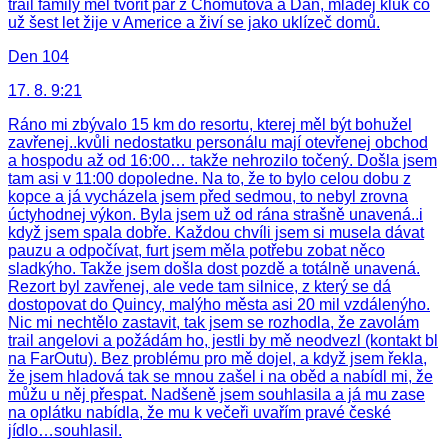
trail family měl tvořit pár z Chomutova a Dan, mladej kluk co
už šest let žije v Americe a živí se jako uklízeč domů.
Den 104
17. 8. 9:21
Ráno mi zbývalo 15 km do resortu, kterej měl být bohužel
zavřenej..kvůli nedostatku personálu mají otevřenej obchod
a hospodu až od 16:00… takže nehrozilo točený. Došla jsem
tam asi v 11:00 dopoledne. Na to, že to bylo celou dobu z
kopce a já vycházela jsem před sedmou, to nebyl zrovna
úctyhodnej výkon. Byla jsem už od rána strašně unavená..i
když jsem spala dobře. Každou chvíli jsem si musela dávat
pauzu a odpočívat, furt jsem měla potřebu zobat něco
sladkýho. Takže jsem došla dost pozdě a totálně unavená.
Rezort byl zavřenej, ale vede tam silnice, z který se dá
dostopovat do Quincy, malýho města asi 20 mil vzdálenýho.
Nic mi nechtělo zastavit, tak jsem se rozhodla, že zavolám
trail angelovi a požádám ho, jestli by mě neodvezl (kontakt bl
na FarOutu). Bez problému pro mě dojel, a když jsem řekla,
že jsem hladová tak se mnou zašel i na oběd a nabídl mi, že
můžu u něj přespat. Nadšeně jsem souhlasila a já mu zase
na oplátku nabídla, že mu k večeři uvařím pravé české
jídlo…souhlasil.