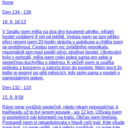
None
Den 134 - 136
18. 9. 16:13
V Seatlu jsem měla na dva dny koupené ubytko, nějaký
hostel vzdálený 8 mil od letiště. Vydala jsem se tam pěšky,
přeci jenom jsem 20 hodin strávila v autobuse a chtěla jsem
se protáhnout. Cestou jsem nic zvláštního nepotkala,
maximálně tam mají podél silnic strašnej bordel. Ubytování
bylo v pohodě, měla jsem celej pokoj sama pro sebe a
společnou kuchyňku s jídelnou. K večeři jsem si uvařila
polévku z konzervy a zalezla brzo do postole. Mám pocit že
todle je poprvý po pěti měsících, kdy spím sama v posteli v
samostatným pokoji.
Den 132 - 133
15. 9. 9:58
Ráno jsme vyráželi společně, nikdo nikam nepospíchal, k
trailheadu už to byl jenom kousek - asi 12 km. Užívala jsem
si posledních pár kilometrů na trailu. Občas jsem brečela.
Postupně jsem si rekapitulovala v hlavě celý trail. Kde všude
jsme byli, co jsme viděli, jaká města navštívili, co jsme kde