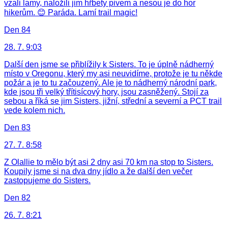
vzali lamy, naložili jim hřbety pivem a nesou je do hor
hikerům. 😊 Paráda. Lamí trail magic!
Den 84
28. 7. 9:03
Další den jsme se přiblížily k Sisters. To je úplně nádherný
místo v Oregonu, který my asi neuvidíme, protože je tu někde
požár a je to tu začouzený. Ale je to nádherný národní park,
kde jsou tři velký třítisícový hory, jsou zasněžený. Stojí za
sebou a říká se jim Sisters, jižní, střední a severní a PCT trail
vede kolem nich.
Den 83
27. 7. 8:58
Z Olallie to mělo být asi 2 dny asi 70 km na stop to Sisters.
Koupily jsme si na dva dny jídlo a že další den večer
zastopujeme do Sisters.
Den 82
26. 7. 8:21