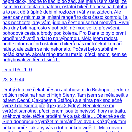
nepraktický, hodně to tlačilo do zad, ale měla jsem štěstí, že
jsem ho natlačila do batohu, ostatní hikeři ho nosí na batohu
a to pak dělá úplně debilní rozložení váhy na zádech. Ale
bear cany mít musíte, místní rangeři to dost často kontrolují a
pak nechcete, aby vám jídlo na šest dní sežral medvěd. První
dva dny byli naprosto v pohodě, né moc velké převýšení,
pohodová cesta a brody pod kolena. Pro Dana to bylo první
brodění v životě a dal to na výbornou. Měla jsem radost,
podle informací od ostatních hikerů nás měli čekat komáří
nálety, ale zatím se nic nekonalo. Počasí bylo stabilní =
pořád krásně, akorát ráno trochu mrzlo, přeci jenom jsem se
pohybovali ve třech tisících.
Den 105 - 110
23. 8. 9:44
Druhý den mě čekal přesun autobusem do Bishopu – jedno z
větších měst na hranici High Sierry. Tam jsem se měla sejít s
párem Čechů (Jakubem a Stáňou) a s nima pak společně
vyrazit do Sierr a přejít je (asi 3 týdny). Nechtělo se mi
vyrážet samotné, přeci jenom jsou to nejvyšší hory na trailu,
sněhové pole, těžké brodění řek a tak dále….Obecně se do
Sierr doporučuje vyrážet minimálně ve dvou. Každý rok tam
někdo umře, tak aby vás u toho někdo viděl . Moji novou