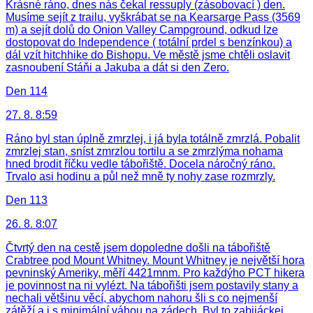
Krásné ráno, dnes nás čekal ressuply (zásobovací ) den.
Musíme sejít z trailu, vyškrábat se na Kearsarge Pass (3569
m) a sejít dolů do Onion Valley Campground, odkud lze
dostopovat do Independence ( totální prdel s benzínkou) a
dál vzít hitchhike do Bishopu. Ve městě jsme chtěli oslavit
zasnoubení Stáňi a Jakuba a dát si den Zero.
Den 114
27. 8. 8:59
Ráno byl stan úplně zmrzlej, i já byla totálně zmrzlá. Pobalit
zmrzlej stan, sníst zmrzlou tortilu a se zmrzlýma nohama
hned brodit říčku vedle tábořiště. Docela náročný ráno.
Trvalo asi hodinu a půl než mně ty nohy zase rozmrzly.
Den 113
26. 8. 8:07
Čtvrtý den na cestě jsem dopoledne došli na tábořiště
Crabtree pod Mount Whitney. Mount Whitney je největší hora
pevninský Ameriky, měří 4421mnm. Pro každýho PCT hikera
je povinnost na ni vylézt. Na tábořišti jsem postavily stany a
nechali většinu věcí, abychom nahoru šli s co nejmenší
zátěží a i s minimální váhou na zádech. Byl to zabijáckej