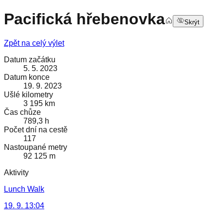
Pacifická hřebenovka
Skrýt
Zpět na celý výlet
Datum začátku
5. 5. 2023
Datum konce
19. 9. 2023
Ušlé kilometry
3 195 km
Čas chůze
789,3 h
Počet dní na cestě
117
Nastoupané metry
92 125 m
Aktivity
Lunch Walk
19. 9. 13:04