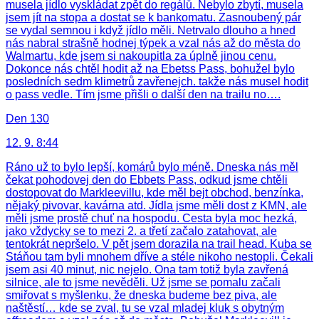
musela jídlo vyskládat zpět do regálů. Nebylo zbytí, musela
jsem jít na stopa a dostat se k bankomatu. Zasnoubený pár
se vydal semnou i když jídlo měli. Netrvalo dlouho a hned
nás nabral strašně hodnej týpek a vzal nás až do města do
Walmartu, kde jsem si nakoupitla za úplně jinou cenu.
Dokonce nás chtěl hodit až na Ebetss Pass, bohužel bylo
posledních sedm klimetrů zavřenejch. takže nás musel hodit
o pass vedle. Tím jsme přišli o další den na trailu no….
Den 130
12. 9. 8:44
Ráno už to bylo lepší, komárů bylo méně. Dneska nás měl
čekat pohodovej den do Ebbets Pass, odkud jsme chtěli
dostopovat do Markleevillu, kde měl bejt obchod, benzínka,
nějaký pivovar, kavárna atd. Jídla jsme měli dost z KMN, ale
měli jsme prostě chuť na hospodu. Cesta byla moc hezká,
jako vždycky se to mezi 2. a třetí začalo zatahovat, ale
tentokrát nepršelo. V pět jsem dorazila na trail head. Kuba se
Stáňou tam byli mnohem dříve a stéle nikoho nestopli. Čekali
jsem asi 40 minut, nic nejelo. Ona tam totiž byla zavřená
silnice, ale to jsme nevěděli. Už jsme se pomalu začali
smiřovat s myšlenku, že dneska budeme bez piva, ale
naštěstí… kde se zval, tu se vzal mladej kluk s obytným