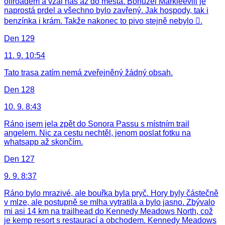
offroadem a vzal nás až do města. Bohužel Markleevill je
naprostá prdel a všechno bylo zavřený. Jak hospody, tak i
benzínka i krám. Takže nakonec to pivo stejně nebylo .
Den 129
11. 9. 10:54
Tato trasa zatím nemá zveřejněný žádný obsah.
Den 128
10. 9. 8:43
Ráno jsem jela zpět do Sonora Passu s místním trail
angelem. Nic za cestu nechtěl, jenom poslat fotku na
whatsapp až skončím.
Den 127
9. 9. 8:37
Ráno bylo mrazivé, ale bouřka byla pryč. Hory byly částečně
v mlze, ale postupně se mlha vytratila a bylo jasno. Zbývalo
mi asi 14 km na trailhead do Kennedy Meadows North, což
je kemp resort s restaurací a obchodem. Kennedy Meadows