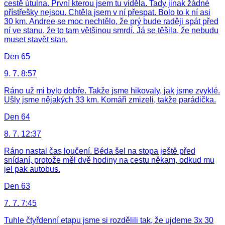
cestě útulna. První kterou jsem tu viděla. Tady jinak žádné
přístřešky nejsou. Chtěla jsem v ní přespat. Bolo to k ní asi
30 km. Andree se moc nechtělo, že prý bude raději spát před
ní ve stanu, že to tam většinou smrdí. Já se těšila, že nebudu
muset stavět stan.
Den 65
9. 7. 8:57
Ráno už mi bylo dobře. Takže jsme hikovaly, jak jsme zvyklé.
Ušly jsme nějakých 33 km. Komáři zmizeli, takže parádička.
Den 64
8. 7. 12:37
Ráno nastal čas loučení. Béda šel na stopa ještě před
snídaní, protože měl dvě hodiny na cestu někam, odkud mu
jel pak autobus.
Den 63
7. 7. 7:45
Tuhle čtyřdenní etapu jsme si rozdělili tak, že ujdeme 3x 30