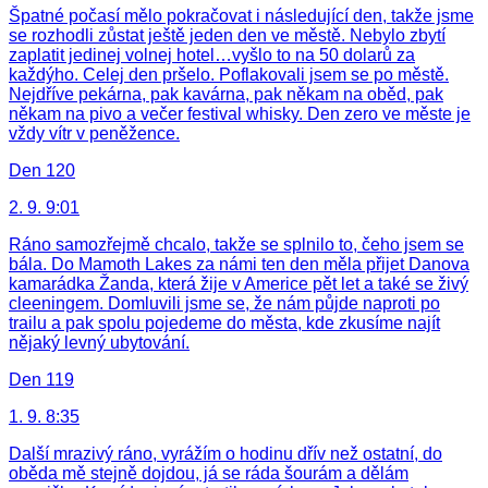
Špatné počasí mělo pokračovat i následující den, takže jsme
se rozhodli zůstat ještě jeden den ve městě. Nebylo zbytí
zaplatit jedinej volnej hotel…vyšlo to na 50 dolarů za
každýho. Celej den pršelo. Poflakovali jsem se po městě.
Nejdříve pekárna, pak kavárna, pak někam na oběd, pak
někam na pivo a večer festival whisky. Den zero ve měste je
vždy vítr v peněžence.
Den 120
2. 9. 9:01
Ráno samozřejmě chcalo, takže se splnilo to, čeho jsem se
bála. Do Mamoth Lakes za námi ten den měla přijet Danova
kamarádka Žanda, která žije v Americe pět let a také se živý
cleeningem. Domluvili jsme se, že nám půjde naproti po
trailu a pak spolu pojedeme do města, kde zkusíme najít
nějaký levný ubytování.
Den 119
1. 9. 8:35
Další mrazivý ráno, vyrážím o hodinu dřív než ostatní, do
oběda mě stejně dojdou, já se ráda šourám a dělám