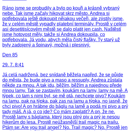
Ráno jsme se probudily a bylo po kouři a krásně vybraný
nebe. Tak jsme začaly hikovat skrz město. Andrea si
potřebovala ještě dokoupit nějakou večeři, ale zjistily jsme,
že v celém městě vypadly platební terminály. Prostě v celém
asi desetitisícovém městě se dalo platit jen cash. Naštěstí
jsme hotovost měly, takže si Andrea dokoupila, co
potřebovala. Já vodu, abych měla čistý flašky. Ty starý už
byly zadojený a špinavý, možná i plesnivý.
Den 85
29. 7. 8:41
Já celá nadržená, bez snídaně běžela napřed, že se půjde
do města, že bude pivo a maso a ressuply, Andrea zůstala
někde za mnou. A tak jdu, běžím, běžím a najednou přede
mnou lamy. Tak se zastavím, koukám na lamy, lamy na mě. A
týpek, co tam s nimi byl, se mě ptá, nechcete pivo? Koukám
na lamu, pak na týpka, pak zas na lamu a týpka, no jasně, že
chci pivo! A on hrábne do báglu na lamě a podá mi pivo a prý
tady máš. A já, o co jde? Co mám zaplatit? A on, že ne.
Prostě lamy s báglama, který jsou plný piv a prý je nesou
hikerům do lesa. Prostě neúžasnější trail magic na trailu.
Ptám se: Are you trail angel? No. Trail magic? No. Prostě jen