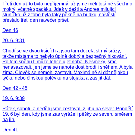
Třetí den už to bylo nepříjemný, už jsme měli totálně všechno
mokrý, včetně spacáku. Jdeš v dešti a Andrea milující
sluníčko už z toho byla taky pěkně na budku, naštěstí
přestalo třetí den navečer pršet.
Den 46
20. 6. 9:31
Chodí se ve dvou tisících a jsou tam docela strmý srázy,
takže místama to nebylo úplně dobrý a bezpečný hikování.
Po tom sněhu ti může lehce ujet noha. Nesmeky jsme
nenasazovali, jen jsme se nahoře dost brodili sněhem. A byla
zima. Člověk se nemohl zastavit. Maximálně si dát nějakou
tyčku nebo čínskou polévku na stojáka a zas jít dál.
Den 42 - 45
19. 6. 9:39
Pátek, sobotu a neděli jsme cestovali z jihu na sever. Pondělí
19. 6 byl den, kdy jsme zas vyráželi pěšky ze severu směrem
na jih.
Den 41