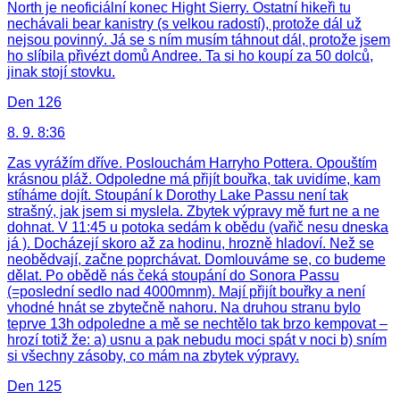
North je neoficiální konec Hight Sierry. Ostatní hikeři tu
nechávali bear kanistry (s velkou radostí), protože dál už
nejsou povinný. Já se s ním musím táhnout dál, protože jsem
ho slíbila přivézt domů Andree. Ta si ho koupí za 50 dolců,
jinak stojí stovku.
Den 126
8. 9. 8:36
Zas vyrážím dříve. Poslouchám Harryho Pottera. Opouštím
krásnou pláž. Odpoledne má přijít bouřka, tak uvidíme, kam
stíháme dojít. Stoupání k Dorothy Lake Passu není tak
strašný, jak jsem si myslela. Zbytek výpravy mě furt ne a ne
dohnat. V 11:45 u potoka sedám k obědu (vařič nesu dneska
já ). Docházejí skoro až za hodinu, hrozně hladoví. Než se
neobědvají, začne poprchávat. Domlouváme se, co budeme
dělat. Po obědě nás čeká stoupání do Sonora Passu
(=poslední sedlo nad 4000mnm). Mají přijít bouřky a není
vhodné hnát se zbytečně nahoru. Na druhou stranu bylo
teprve 13h odpoledne a mě se nechtělo tak brzo kempovat –
hrozí totiž že: a) usnu a pak nebudu moci spát v noci b) sním
si všechny zásoby, co mám na zbytek výpravy.
Den 125