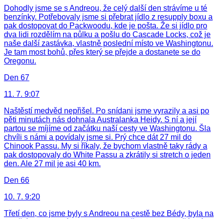
Dohodly jsme se s Andreou, že celý další den strávíme u té
benzínky. Potřebovaly jsme si přebrat jídlo z resupply boxu a
pak dostopovat do Packwoodu, kde je pošta. Že si jídlo pro
dva lidi rozdělím na půlku a pošlu do Cascade Locks, což je
naše další zastávka, vlastně poslední místo ve Washingtonu.
Je tam most bohů, přes který se přejde a dostanete se do
Oregonu.
Den 67
11. 7. 9:07
Naštěstí medvěd nepřišel. Po snídani jsme vyrazily a asi po
pěti minutách nás dohnala Australanka Heidy. S ní a její
partou se míjíme od začátku naší cesty ve Washingtonu. Šla
chvíli s námi a povídaly jsme si. Prý chce dát 27 mil do
Chinook Passu. My si říkaly, že bychom vlastně taky rády a
pak dostopovaly do White Passu a zkrátily si stretch o jeden
den. Ale 27 mil je asi 40 km.
Den 66
10. 7. 9:20
Třetí den, co jsme byly s Andreou na cestě bez Bédy, byla na