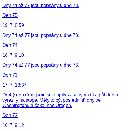
Dny 74 až 77 jsou popsány u dne 73.
Den 75
19. 7. 8:59
Dny 74 až 77 jsou popsány u dne 73.
Den 74
18. 7. 9:10
Dny 74 až 77 jsou popsány u dne 73.
Den 73
17. 7. 13:37
Druhý den ráno jsme si koupily zásoby na tři a půl dne a
vyrazily na stopa. Měly to být poslední tři dny ve
Washingtonu a čekal nás Oregon.
Den 72
16. 7. 9:12