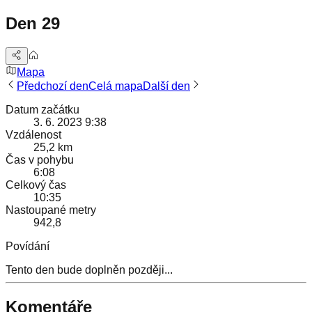
Den 29
Mapa
Předchozí den
Celá mapa
Další den
Datum začátku
3. 6. 2023 9:38
Vzdálenost
25,2 km
Čas v pohybu
6:08
Celkový čas
10:35
Nastoupané metry
942,8
Povídání
Tento den bude doplněn později...
Komentáře