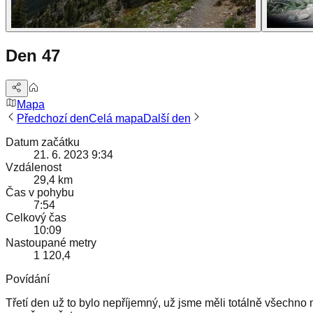
Den 47
Mapa
Předchozí den
Celá mapa
Další den
Datum začátku
21. 6. 2023 9:34
Vzdálenost
29,4 km
Čas v pohybu
7:54
Celkový čas
10:09
Nastoupané metry
1 120,4
Povídání
Třetí den už to bylo nepříjemný, už jsme měli totálně všechno m