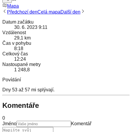
Mapa
Předchozí den
Celá mapa
Další den
Datum začátku
30. 6. 2023 9:11
Vzdálenost
29,1 km
Čas v pohybu
8:18
Celkový čas
12:24
Nastoupané metry
1 248,8
Povídání
Dny 53 až 57 mi splývají.
Komentáře
0
Jméno
Komentář