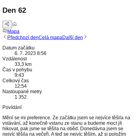
Den 62
Mapa
Předchozí den
Celá mapa
Další den
Datum začátku
6. 7. 2023 8:56
Vzdálenost
33,3 km
Čas v pohybu
9:43
Celkový čas
12:54
Nastoupané metry
1 352
Povídání
Mění se mi preference. Ze začátku jsem se nejvíce těšila na
vstávání, až konečně vstanu ze stanu a budeme moct jít
hikovat, pak jsme se těšila na oběd. Donedávna jsem se
nejvíc těšila na večeři. A teď se nejvíc těším, až si položím