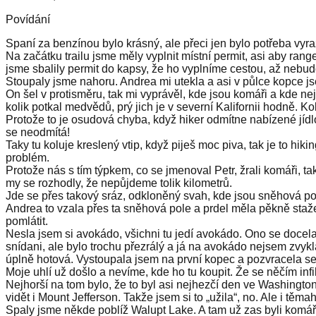
Povídání
Spaní za benzínou bylo krásný, ale přeci jen bylo potřeba vyr
Na začátku trailu jsme měly vyplnit místní permit, asi aby range
jsme sbalily permit do kapsy, že ho vyplníme cestou, až nebud
Stoupaly jsme nahoru. Andrea mi utekla a asi v půlce kopce j
On šel v protisměru, tak mi vyprávěl, kde jsou komáři a kde ne
kolik potkal medvědů, prý jich je v severní Kalifornii hodně. Ko
Protože to je osudová chyba, když hiker odmítne nabízené jídl
se neodmítá!
Taky tu koluje kreslený vtip, když piješ moc piva, tak je to 
problém.
Protože nás s tím týpkem, co se jmenoval Petr, žrali komáři, t
my se rozhodly, že nepůjdeme tolik kilometrů.
Jde se přes takový sráz, odkloněný svah, kde jsou sněhová pol
Andrea to vzala přes ta sněhová pole a prdel měla pěkně staž
pomlátit.
Nesla jsem si avokádo, všichni tu jedí avokádo. Ono se docela
snídani, ale bylo trochu přezrálý a já na avokádo nejsem zvyk
úplně hotová. Vystoupala jsem na první kopec a pozvracela se
Moje uhlí už došlo a nevíme, kde ho tu koupit. Že se něčím inf
Nejhorší na tom bylo, že to byl asi nejhezčí den ve Washingt
vidět i Mount Jefferson. Takže jsem si to „užila“, no. Ale i t
Spaly jsme někde poblíž Walupt Lake. A tam už zas byli komáři. 