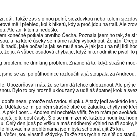
azit dál. Takže zas s plnou polní, sjezdovkou nebo kolem sjezdo
rové měli přehled, kolik hikerů, kdy a proč jdou na trail. Ale zro
ou. Ale ani k tomu nedošlo.
sem konečně potkala prvního Čecha. Poznala jsem ho tak, že si 
jsou, a na které úseky se máme raději vybodnout. Že jižní Orego
lik hadů, jaké počasí a jak se mu šlape. A jak jsou na něj lidi ho
o, že jo. A vůbec osudová chyba je, když hiker odmítne pivo! To
hiking problem, ne drinking problem. Znamená to, když strašně mo
ak jsme se asi po půlhodince rozloučili a já stoupala za Andreo
e. Upozorňovali nás, že se tam dá lehce uklouznout. Ale prý je 
enou. Bylo to prý hrozně uklouzaný a uděláš špatnej krok a svez
 dobře nese, protože má tvrdou slupku. A tady jedí avokádo ke 
lá. Udělalo se mi po něm strašně blbě od žaludku, chytly mě kř
. A pak i posr… Andrea mi nechtěla věřit, že to mám po avokádu
ikuješ, je tu dost častý. Šlo se mi mizerně, každou hodinku, hod
onu. Celý den jdeš po vršku a máš nádherný výhled na tři sopky
ěmahle hikovacíma problémama jsem byla schopná ujít 25 km.
Večer jsou vlastně vždycky. Takže zas rychle za sítě do stanů, r