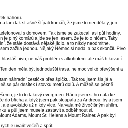
vek nahoru.
vna tam tak strašně štípali komáři, že jsme to neudělaly, jen
telefonoval s domovem. Tak jsme se zakecali asi půl hodiny.
n je plný komárů a jde se jen lesem, že je to o ničem. Taky
dní, že stále dostává nějaké jídlo, a to nikdy neodmítne.
 jsem zažila jednou. Nějaký Němec si nedal a pak skončil. Pivo
c chlastáš pivo, nemáš problém s alkoholem, ale máš hikovací
u. Ten den měla být jednodušší trasa, ne moc velké převýšení a
tam náhradní cestička přes špičku. Tak tou jsem šla já a
eš se pár desítek i stovku metrů dolů. A můžeš se pěkně
všemu, je to tu takový evergreen. Ráno jsem si ho dala ke
eče do břicha a když jsem pak stoupala za Andreou, byla jsem
, ale avokádo už nikdy více. Narvala mě živočišným uhlím.
inku a půl jsem musela zastavit a odběhnout si.
, Mount Adams, Mount St. Helens a Mount Rainer. A pak byl
ychle uvařit večeři a spát.