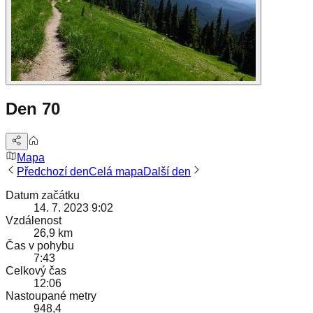
Den 70
Mapa
Předchozí den
Celá mapa
Další den
Datum začátku
14. 7. 2023 9:02
Vzdálenost
26,9 km
Čas v pohybu
7:43
Celkový čas
12:06
Nastoupané metry
948,4