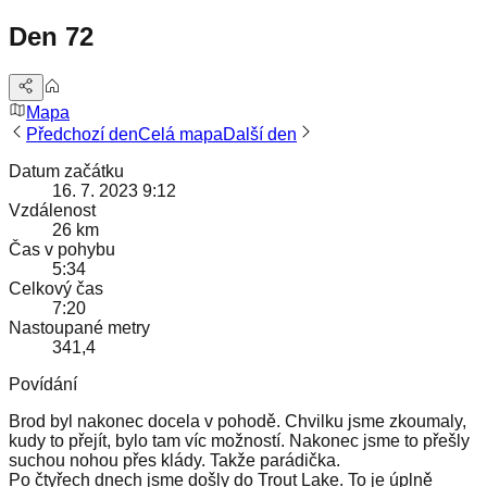
Den 72
Mapa
Předchozí den
Celá mapa
Další den
Datum začátku
16. 7. 2023 9:12
Vzdálenost
26 km
Čas v pohybu
5:34
Celkový čas
7:20
Nastoupané metry
341,4
Povídání
Brod byl nakonec docela v pohodě. Chvilku jsme zkoumaly,
kudy to přejít, bylo tam víc možností. Nakonec jsme to přešly
suchou nohou přes klády. Takže parádička.
Po čtyřech dnech jsme došly do Trout Lake. To je úplně