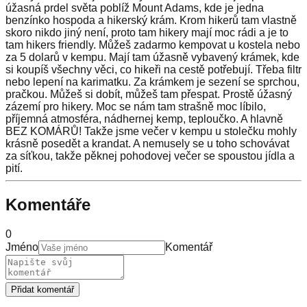
úžasná prdel světa poblíž Mount Adams, kde je jedna
benzínko hospoda a hikerský krám. Krom hikerů tam vlastně
skoro nikdo jiný není, proto tam hikery mají moc rádi a je to
tam hikers friendly. Můžeš zadarmo kempovat u kostela nebo
za 5 dolarů v kempu. Mají tam úžasně vybavený krámek, kde
si koupíš všechny věci, co hikeři na cestě potřebují. Třeba filtr
nebo lepení na karimatku. Za krámkem je sezení se sprchou,
pračkou. Můžeš si dobít, můžeš tam přespat. Prostě úžasný
zázemí pro hikery. Moc se nám tam strašně moc líbilo,
příjemná atmosféra, nádhernej kemp, teploučko. A hlavně
BEZ KOMÁRŮ! Takže jsme večer v kempu u stolečku mohly
krásně posedět a krandat. A nemusely se u toho schovávat
za síťkou, takže pěknej pohodovej večer se spoustou jídla a
pití.
Komentáře
0
Jméno
Komentář
Přidat komentář