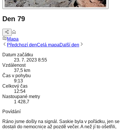
Den 79
Mapa
Předchozí den
Celá mapa
Další den
Datum začátku
23. 7. 2023 8:55
Vzdálenost
37,5 km
Čas v pohybu
9:13
Celkový čas
12:54
Nastoupané metry
1 428,7
Povídání
Ráno jsme došly na signál. Saskie byla v pořádku, jen se
dostali do nemocnice až pozdě večer. A než jí to ošetřili,