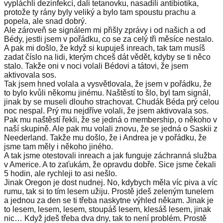
vypláchli dezinfekcí, dali tetanovku, nasadili antibiotika,
protože ty rány byly veliký a bylo tam spoustu prachu a
popela, ale snad dobrý.
Ale zároveň se signálem mi přišly zprávy i od našich a od
Bédy, jestli jsem v pořádku, co se za celý tři měsíce nestalo.
A pak mi došlo, že když si kupuješ inreach, tak tam musíš
zadat číslo na lidi, kterým chceš dát vědět, kdyby se ti něco
stalo. Takže oni v noci volali Bédovi a tátovi, že jsem
aktivovala sos.
Tak jsem hned volala a vysvětlovala, že jsem v pořádku, že
to bylo kvůli někomu jinému. Naštěstí to šlo, byl tam signál,
jinak by se museli dlouho strachovat. Chudák Béda prý celou
noc nespal. Prý mu nejdříve volali, že jsem aktivovala sos.
Pak mu naštěstí řekli, že se jedná o membership, o někoho v
naší skupině. Ale pak mu volali znovu, že se jedná o Saskii z
Neederland. Takže mu došlo, že i Andrea je v pořádku, že
jsme tam měly i někoho jiného.
A tak jsme otestovali inreach a jak funguje záchranná služba
v Americe. A to zaťukám, že opravdu dobře. Sice jsme čekali
5 hodin, ale rychleji to asi nešlo.
Jinak Oregon je dost nudnej. No, kdybych měla víc piva a víc
rumu, tak si to tím lesem užiju. Prostě jdeš zeleným tunelem
a jednou za den se ti třeba naskytne výhled někam. Jinak je
to lesem, lesem, lesem, stoupáš lesem, klesáš lesem, jinak
nic… Když jdeš třeba dva dny, tak to není problém. Prostě