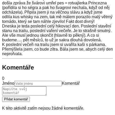
došla zpráva že švárovi umřel pes = rotvajlerka Princezna
(pořídila si ho ségra a pak ho švagrovi nechala, když od něj
odcházela). Připila jsem ji na věčnou slávu a když jsme
odlila kus whisky na zem, tak mě málem porazilo malý větrný
tornádo, který se tam náhle zjevilo! Fakt dost divný!
Dneska je teda poslední celý hikovací den. Poslední stavění
stanu na trailu, poslední vaření večeře. Je to strašně smutný.
Ale vše musí jednou skončit (hlavně to pěkný). A co si
budeme…. pět měsíců, to už je sakra dlouhá dovolená.
K poslední večeři na trailu jsem si uvařila kaši s párkama.
Přemýšlela jsem, co bude zítra. Bála jsem se, abych celý den
neprořvala.
Komentáře
0
Jméno
Komentář
Přidat komentář
K této aktivitě zatím nejsou žádné komentáře.