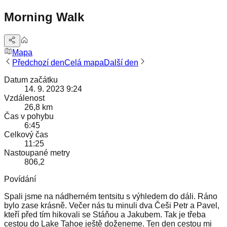
Morning Walk
Mapa
Předchozí den
Celá mapa
Další den
Datum začátku
14. 9. 2023 9:24
Vzdálenost
26,8 km
Čas v pohybu
6:45
Celkový čas
11:25
Nastoupané metry
806,2
Povídání
Spali jsme na nádherném tentsitu s výhledem do dáli. Ráno
bylo zase krásně. Večer nás tu minuli dva Češi Petr a Pavel,
kteří před tím hikovali se Stáňou a Jakubem. Tak je třeba
cestou do Lake Tahoe ještě doženeme. Ten den cestou mi