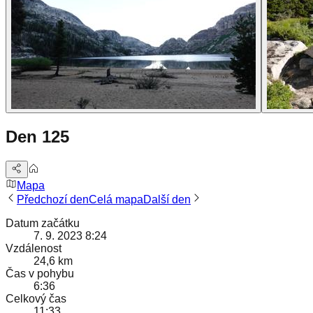
Den 125
Mapa
Předchozí den
Celá mapa
Další den
Datum začátku
7. 9. 2023 8:24
Vzdálenost
24,6 km
Čas v pohybu
6:36
Celkový čas
11:33