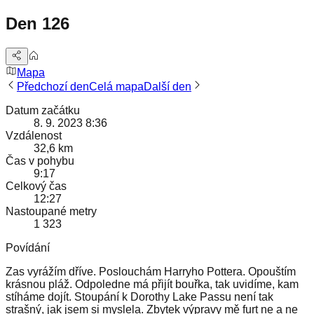
Den 126
Mapa
Předchozí den
Celá mapa
Další den
Datum začátku
8. 9. 2023 8:36
Vzdálenost
32,6 km
Čas v pohybu
9:17
Celkový čas
12:27
Nastoupané metry
1 323
Povídání
Zas vyrážím dříve. Poslouchám Harryho Pottera. Opouštím
krásnou pláž. Odpoledne má přijít bouřka, tak uvidíme, kam
stíháme dojít. Stoupání k Dorothy Lake Passu není tak
strašný, jak jsem si myslela. Zbytek výpravy mě furt ne a ne