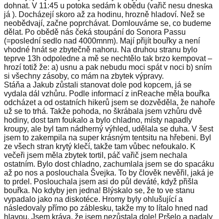
dohnat. V 11:45 u potoka sedám k obědu (vařič nesu dneska
já ). Docházejí skoro až za hodinu, hrozně hladoví. Než se
neobědvají, začne poprchávat. Domlouváme se, co budeme
dělat. Po obědě nás čeká stoupání do Sonora Passu
(=poslední sedlo nad 4000mnm). Mají přijít bouřky a není
vhodné hnát se zbytečně nahoru. Na druhou stranu bylo
teprve 13h odpoledne a mě se nechtělo tak brzo kempovat –
hrozí totiž že: a) usnu a pak nebudu moci spát v noci b) sním
si všechny zásoby, co mám na zbytek výpravy.
Stáňa a Jakub zůstali stanovat dole pod kopcem, já se
vydala dál vzhůru. Podle informací z inReache měla bouřka
odcházet a od ostatních hikerů jsem se dozvěděla, že nahoře
už se to trhá. Takže pohoda, no škrábala jsem vzhůru dvě
hodiny, dost tam foukalo a bylo chladno, místy napadly
kroupy, ale byl tam nádherný výhled, udělala se duha. V šest
jsem to zakempila na super krásným tentsitu na hřebeni. Byl
ze všech stran krytý klečí, takže tam vůbec nefoukalo. K
večeři jsem měla zbytek tortil, páč vařič jsem nechala
ostatním. Bylo dost chladno, zachumlala jsem se do spacáku
až po nos a poslouchala Švejka. To by člověk nevěřil, jaká je
to prdel. Poslouchala jsem asi do půl deváté, když přišla
bouřka. No kdyby jen jedna! Blýskalo se, že to ve stanu
vypadalo jako na diskotéce. Hromy byly ohlušující a
následovaly přímo po záblesku, takže my to lítalo hned nad
hlavou. Jsem kráva, že jsem nezůstala dole! Pršelo a padaly