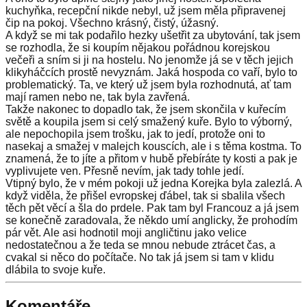
kuchyňka, recepční nikde nebyl, už jsem měla připravenej
čip na pokoj. Všechno krásný, čistý, úžasný.
A když se mi tak podařilo hezky ušetřit za ubytování, tak jsem
se rozhodla, že si koupím nějakou pořádnou korejskou
večeři a sním si ji na hostelu. No jenomže já se v těch jejich
klikyháčcích prostě nevyznám. Jaká hospoda co vaří, bylo to
problematický. Ta, ve který už jsem byla rozhodnutá, ať tam
mají ramen nebo ne, tak byla zavřená.
Takže nakonec to dopadlo tak, že jsem skončila v kuřecím
světě a koupila jsem si celý smažený kuře. Bylo to výborný,
ale nepochopila jsem trošku, jak to jedí, protože oni to
nasekaj a smažej v malejch kouscích, ale i s těma kostma. To
znamená, že to jíte a přitom v hubě přebíráte ty kosti a pak je
vyplivujete ven. Přesně nevím, jak tady tohle jedí.
Vtipný bylo, že v mém pokoji už jedna Korejka byla zalezlá. A
když viděla, že přišel evropskej ďábel, tak si sbalila všech
těch pět věcí a šla do prdele. Pak tam byl Francouz a já jsem
se konečně zaradovala, že někdo umí anglicky, že prohodím
pár vět. Ale asi hodnotil moji angličtinu jako velice
nedostatečnou a že teda se mnou nebude ztrácet čas, a
cvakal si něco do počítače. No tak já jsem si tam v klidu
dlábila to svoje kuře.
Komentáře