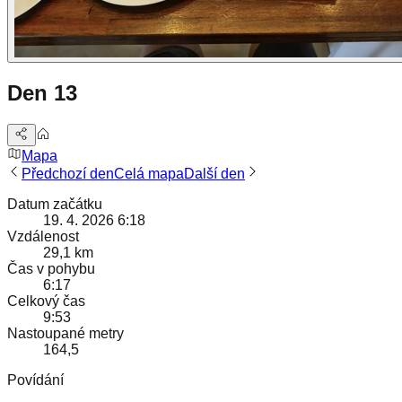
Den 13
Mapa
Předchozí den
Celá mapa
Další den
Datum začátku
19. 4. 2026 6:18
Vzdálenost
29,1 km
Čas v pohybu
6:17
Celkový čas
9:53
Nastoupané metry
164,5
Povídání