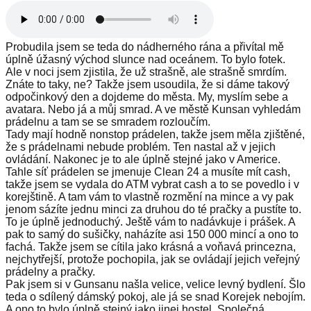
Probudila jsem se teda do nádherného rána a přivítal mě
úplně úžasný východ slunce nad oceánem. To bylo fotek.
Ale v noci jsem zjistila, že už strašně, ale strašně smrdím.
Znáte to taky, ne? Takže jsem usoudila, že si dáme takový
odpočinkový den a dojdeme do města. My, myslím sebe a
avatara. Nebo já a můj smrad. A ve městě Kunsan vyhledám
prádelnu a tam se se smradem rozloučím.
Tady mají hodně nonstop prádelen, takže jsem měla zjištěné,
že s prádelnami nebude problém. Ten nastal až v jejich
ovládání. Nakonec je to ale úplně stejné jako v Americe.
Tahle síť prádelen se jmenuje Clean 24 a musíte mít cash,
takže jsem se vydala do ATM vybrat cash a to se povedlo i v
korejštině. A tam vám to vlastně rozmění na mince a vy pak
jenom sázíte jednu minci za druhou do té pračky a pustíte to.
To je úplně jednoduchý. Ještě vám to nadávkuje i prášek. A
pak to samý do sušičky, naházíte asi 150 000 mincí a ono to
fachá. Takže jsem se cítila jako krásná a voňavá princezna,
nejchytřejší, protože pochopila, jak se ovládají jejich veřejný
prádelny a pračky.
Pak jsem si v Gunsanu našla velice, velice levný bydlení. Šlo
teda o sdílený dámský pokoj, ale já se snad Korejek nebojím.
A ono to bylo úplně stejný jako jinej hostel. Společná